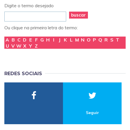
Digite o termo desejado
buscar
Ou clique na primeira letra do termo:
A
B
C
D
E
F
G
H
I
J
K
L
M
N
O
P
Q
R
S
T
U
V
W
X
Y
Z
REDES SOCIAIS
Seguir