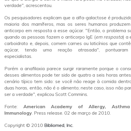
verdade", acrescentou.
Os pesquisadores explicam que a alfa-galactose é produzid
maioria dos mamíferos, mas os seres humanos produze
anticorpo em resposta a esse açúcar. "Então, o problema s
quando as pessoas fazem o anticorpo IgE (
em resposta
) a 
carboidrato e, depois, comem carnes ou laticínios que cont
açúcar, tendo uma reação atrasada", pontuaram
especialistas.
Porém a anafilaxia parece surgir raramente porque o con
desses alimentos pode ter sido de quatro a seis horas antes
cenário típico tem sido: se você não reage à comida dentr
duas horas, então, não é o alimento; neste caso, isso não pa
ser a verdade", explicou Scott Commins.
Fonte:
American Academy of Allergy, Asthm
Immunology
. Press release. 02 de março de 2010.
Copyright © 2010
Bibliomed, Inc.