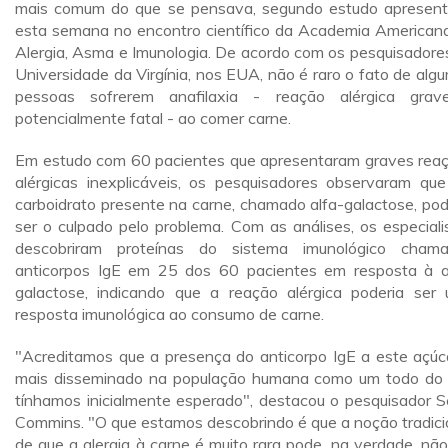
mais comum do que se pensava, segundo estudo apresen
esta semana no encontro científico da Academia American
Alergia, Asma e Imunologia. De acordo com os pesquisadore
Universidade da Virgínia, nos EUA, não é raro o fato de alg
pessoas sofrerem anafilaxia - reação alérgica gra
potencialmente fatal - ao comer carne.
Em estudo com 60 pacientes que apresentaram graves rea
alérgicas inexplicáveis, os pesquisadores observaram qu
carboidrato presente na carne, chamado alfa-galactose, pod
ser o culpado pelo problema. Com as análises, os especiali
descobriram proteínas do sistema imunológico cham
anticorpos IgE em 25 dos 60 pacientes em resposta à a
galactose, indicando que a reação alérgica poderia ser
resposta imunológica ao consumo de carne.
"Acreditamos que a presença do anticorpo IgE a este açúc
mais disseminado na população humana como um todo do
tínhamos inicialmente esperado", destacou o pesquisador S
Commins. "O que estamos descobrindo é que a noção tradici
de que a alergia à carne é muito rara pode, na verdade, não