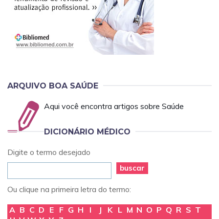
ARQUIVO BOA SAÚDE
Aqui você encontra artigos sobre Saúde
DICIONÁRIO MÉDICO
Digite o termo desejado
buscar
Ou clique na primeira letra do termo:
A
B
C
D
E
F
G
H
I
J
K
L
M
N
O
P
Q
R
S
T