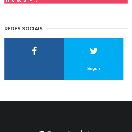
U
V
W
X
Y
Z
REDES SOCIAIS
Seguir