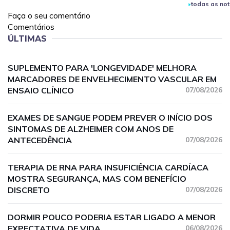
todas as not
Faça o seu comentário
Comentários
ÚLTIMAS
SUPLEMENTO PARA 'LONGEVIDADE' MELHORA
MARCADORES DE ENVELHECIMENTO VASCULAR EM
ENSAIO CLÍNICO
07/08/2026
EXAMES DE SANGUE PODEM PREVER O INÍCIO DOS
SINTOMAS DE ALZHEIMER COM ANOS DE
ANTECEDÊNCIA
07/08/2026
TERAPIA DE RNA PARA INSUFICIÊNCIA CARDÍACA
MOSTRA SEGURANÇA, MAS COM BENEFÍCIO
DISCRETO
07/08/2026
DORMIR POUCO PODERIA ESTAR LIGADO A MENOR
EXPECTATIVA DE VIDA
06/08/2026