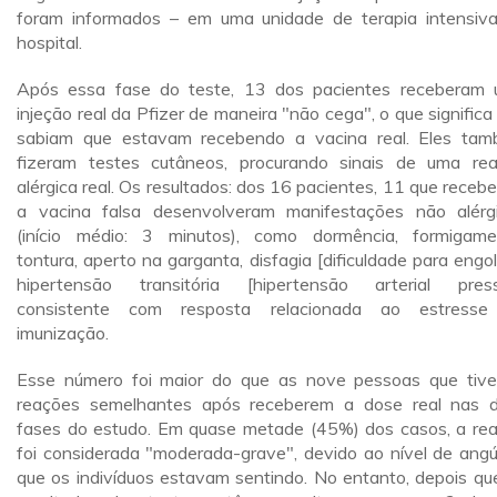
foram informados – em uma unidade de terapia intensiv
hospital.
Após essa fase do teste, 13 dos pacientes receberam
injeção real da Pfizer de maneira "não cega", o que significa
sabiam que estavam recebendo a vacina real. Eles ta
fizeram testes cutâneos, procurando sinais de uma re
alérgica real. Os resultados: dos 16 pacientes, 11 que receb
a vacina falsa desenvolveram manifestações não alérg
(início médio: 3 minutos), como dormência, formigame
tontura, aperto na garganta, disfagia [dificuldade para engoli
hipertensão transitória [hipertensão arterial pres
consistente com resposta relacionada ao estresse
imunização.
Esse número foi maior do que as nove pessoas que tiv
reações semelhantes após receberem a dose real nas 
fases do estudo. Em quase metade (45%) dos casos, a re
foi considerada "moderada-grave", devido ao nível de angú
que os indivíduos estavam sentindo. No entanto, depois qu