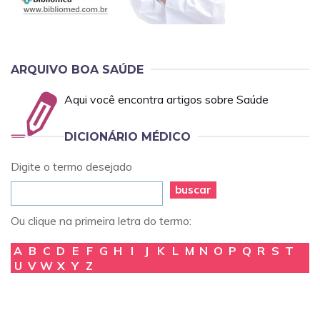
ARQUIVO BOA SAÚDE
Aqui você encontra artigos sobre Saúde
DICIONÁRIO MÉDICO
Digite o termo desejado
buscar
Ou clique na primeira letra do termo:
A
B
C
D
E
F
G
H
I
J
K
L
M
N
O
P
Q
R
S
T
U
V
W
X
Y
Z