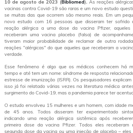
10 de agosto de 2023 (
Bibliomed
).
As reações alérgica
vacinas contra Covid-19 são raras e um novo estudo quest
se muitas das que ocorrem são mesmo reais. Em um peq
novo estudo com 16 pessoas que disseram ter sofrido
reação alérgica a uma dose da vacina Pfizer, aqueles
receberam uma vacina placebo (falsa) de acompanham
tiveram maior probabilidade de reclamar de outra rodad
reações "alérgicas" do que aqueles que receberam a vacin
verdade.
Esse fenômeno é algo que os médicos conhecem há m
tempo e até tem um nome: síndrome de resposta relacionad
estresse de imunização (ISRR). Os pesquisadores explicam
isso já foi relatado várias vezes na literatura médica ante
surgimento do Covid-19, mas a pandemia parece ter acentu
O estudo envolveu 15 mulheres e um homem, com idade m
de 45 anos. Todos disseram ter experimentado sint
indicando uma reação alérgica sistêmica após receber
primeira dose da vacina Pfizer. Todos eles receberam
segunda dose da vacina ou uma injeção de placebo – eles