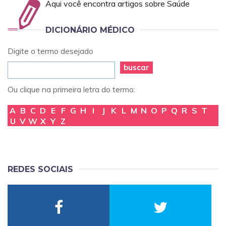
Aqui você encontra artigos sobre Saúde
DICIONÁRIO MÉDICO
Digite o termo desejado
buscar
Ou clique na primeira letra do termo:
A
B
C
D
E
F
G
H
I
J
K
L
M
N
O
P
Q
R
S
T
U
V
W
X
Y
Z
REDES SOCIAIS