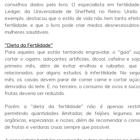
conselhos dados pelo livro. O especialista em fertilidade 
Ledger, da Universidade de Sheffield, no Reino Unido,
exemplo, destacou que o estilo de vida não tem tanto efeit
fertilidade, e que o livro pode criar medos desnecessário
mulheres saudáveis.
"Dieta da Fertilidade"
Para aqueles que estão tentando engravidar, o "guia" su
cortar o cigarro, adoçantes artificiais, álcool, cafeína e soj
primeiro mês, além de evitar ervilhas e ruibarbo, que
relacionados, por alguns estudos, à infertilidade. No seg
mês, os casais devem parar de comer carne e cortar açúc
derivados do leite. E, no terceiro, o consumo de ovos e suco
frutas deveria ser reduzido.
Porém a "dieta da fertilidade" não é apenas restrit
permitindo quantidades ilimitadas de feijões, legumes, e
orgânicas, especiarias e nozes, além de recomendar o con
de frutas e verduras cruas sempre que possível.