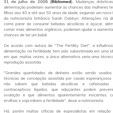
31 de julho de 2008 (
Bibliomed
).
Mudanças drástica
alimentação poderiam aumentar as chances das mulheres t
filhos aos 40 e até aos 50 anos de idade, segundo um novo l
da nutricionista britânica Sarah Dobbyn. Alterações na di
como parar de consumir bebidas alcoólicas e açúcar, alé
comer mais alimentos orgânicos, poderiam ajudar a aumenta
chances de ter um bebê.
De acordo com autora de "The Fertility Diet", a influênci
alimentação na fertilidade tem sido subestimada em uma i
em que, muitas vezes, a única alternativa seria uma técnic
reprodução assistida.
"Grandes quantidades de dinheiro estão sendo usado
técnicas de concepção assistida por casais esperançosos
não sabem que bebidas alcoólicas e cafeinadas 
contraceptivos líquidos, que adoçantes podem preven
ovulação e que alimentos aparentemente inocentes, 
ervilhas e soja inibem a fertilidade", disse a nutricionista.
Há, porém muitas críticas de especialistas em relação