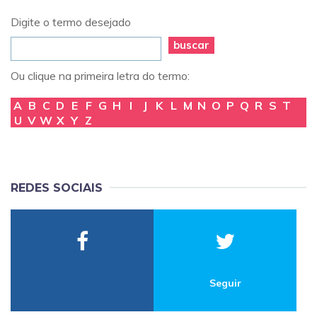
Digite o termo desejado
buscar
Ou clique na primeira letra do termo:
A
B
C
D
E
F
G
H
I
J
K
L
M
N
O
P
Q
R
S
T
U
V
W
X
Y
Z
REDES SOCIAIS
Seguir