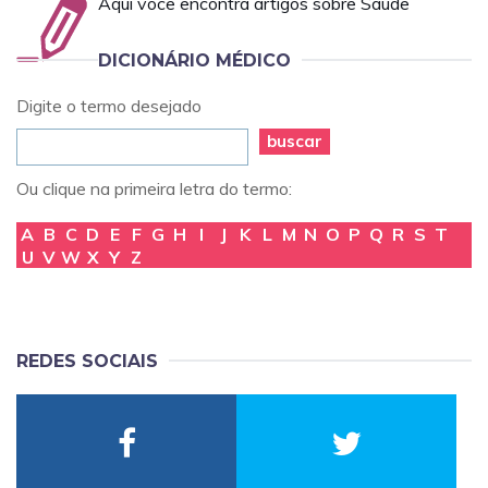
Aqui você encontra artigos sobre Saúde
DICIONÁRIO MÉDICO
Digite o termo desejado
buscar
Ou clique na primeira letra do termo:
A
B
C
D
E
F
G
H
I
J
K
L
M
N
O
P
Q
R
S
T
U
V
W
X
Y
Z
REDES SOCIAIS