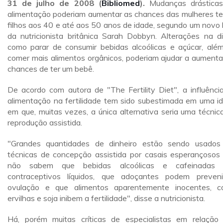
31 de julho de 2008 (
Bibliomed
).
Mudanças drástica
alimentação poderiam aumentar as chances das mulheres t
filhos aos 40 e até aos 50 anos de idade, segundo um novo l
da nutricionista britânica Sarah Dobbyn. Alterações na di
como parar de consumir bebidas alcoólicas e açúcar, alé
comer mais alimentos orgânicos, poderiam ajudar a aumenta
chances de ter um bebê.
De acordo com autora de "The Fertility Diet", a influênci
alimentação na fertilidade tem sido subestimada em uma i
em que, muitas vezes, a única alternativa seria uma técnic
reprodução assistida.
"Grandes quantidades de dinheiro estão sendo usado
técnicas de concepção assistida por casais esperançosos
não sabem que bebidas alcoólicas e cafeinadas 
contraceptivos líquidos, que adoçantes podem preven
ovulação e que alimentos aparentemente inocentes, 
ervilhas e soja inibem a fertilidade", disse a nutricionista.
Há, porém muitas críticas de especialistas em relação