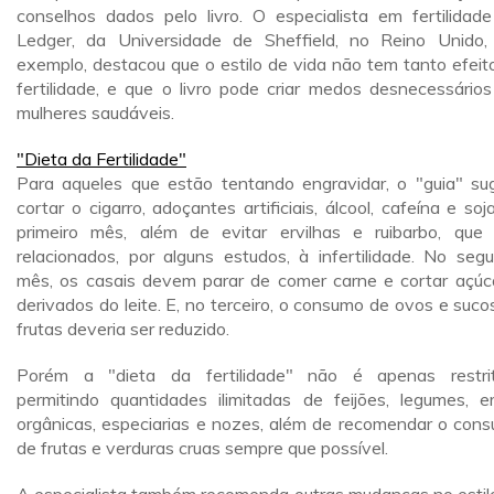
conselhos dados pelo livro. O especialista em fertilidade 
Ledger, da Universidade de Sheffield, no Reino Unido,
exemplo, destacou que o estilo de vida não tem tanto efeit
fertilidade, e que o livro pode criar medos desnecessário
mulheres saudáveis.
"Dieta da Fertilidade"
Para aqueles que estão tentando engravidar, o "guia" su
cortar o cigarro, adoçantes artificiais, álcool, cafeína e soj
primeiro mês, além de evitar ervilhas e ruibarbo, que
relacionados, por alguns estudos, à infertilidade. No seg
mês, os casais devem parar de comer carne e cortar açúc
derivados do leite. E, no terceiro, o consumo de ovos e suco
frutas deveria ser reduzido.
Porém a "dieta da fertilidade" não é apenas restrit
permitindo quantidades ilimitadas de feijões, legumes, e
orgânicas, especiarias e nozes, além de recomendar o con
de frutas e verduras cruas sempre que possível.