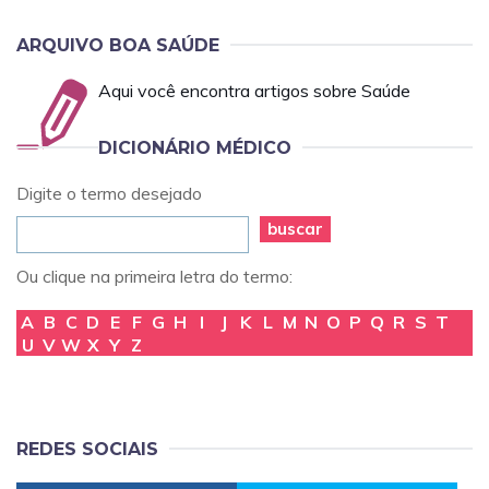
ARQUIVO BOA SAÚDE
Aqui você encontra artigos sobre Saúde
DICIONÁRIO MÉDICO
Digite o termo desejado
buscar
Ou clique na primeira letra do termo:
A
B
C
D
E
F
G
H
I
J
K
L
M
N
O
P
Q
R
S
T
U
V
W
X
Y
Z
REDES SOCIAIS