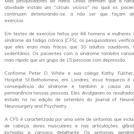
Mas pesquisadores do Reino Unido afirmam que a falt
atividade instala um "círculo vicioso" no qual os pacie
continuam deteriorando-se, a não ser que façam a
exercício.
Em testes de exercício feitos por 66 homens e mulheres
síndrome da fadiga crônica (CFS), os pesquisadores verific
que eles eram mais fracos que 30 adultos saudáveis,
sedentários. Os pacientes com a síndrome também cans
mais rápido que um grupo de 15 pessoas com depressão.
Conforme Peter D. White e sua colega Kathy Fulcher
Hospital St.Batholomew, em Londres, essa fraqueza é
consequência da síndrome e também a causa da 
permanência nessas pessoas. Eles divulgaram os resultado
estudo no na edição de setembro do Journal of Neurol
Neurosurgery and Psychiatry.
A CFS é caracterizada por uma série de sintomas que inclui
de cabeça, dores musculares e nas articulações, glând
inchadas e cansaço debilitante. Os sintomas geralm