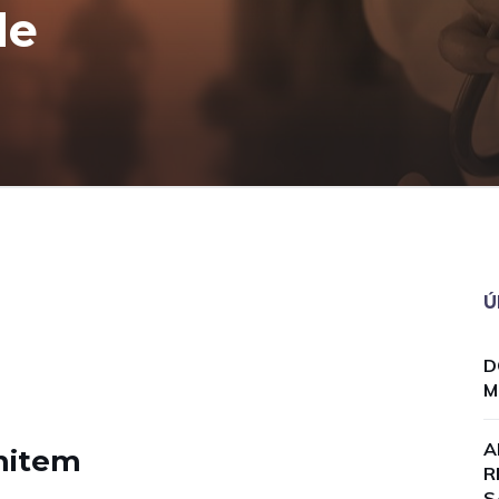
de
Ú
D
M
A
mitem
R
S