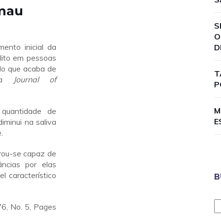
 mau
S
O
mento inicial da
D
lito em pessoas
do que acaba de
T
ada
Journal of
P
M
 quantidade de
E
iminui na saliva
.
rou-se capaz de
âncias por elas
l característico
B
76, No. 5, Pages