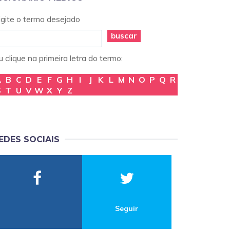
igite o termo desejado
buscar
 clique na primeira letra do termo:
A
B
C
D
E
F
G
H
I
J
K
L
M
N
O
P
Q
R
S
T
U
V
W
X
Y
Z
EDES SOCIAIS
Seguir