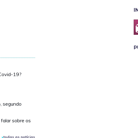
I
P
 Covid-19?
o, segundo
 falar sobre os
todas as notícias