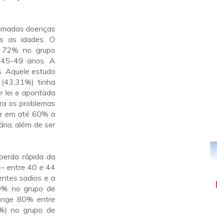
hamadas doenças
as as idades. O
e 72% no grupo
 45-49 anos. A
. Aquele estudo
(43,31%) tinha
r lei e apontada
ara os problemas
ir em até 60% a
ária, além de ser
perda rápida da
– entre 40 e 44
ntes sadios e a
0% no grupo de
inge 80% entre
%) no grupo de