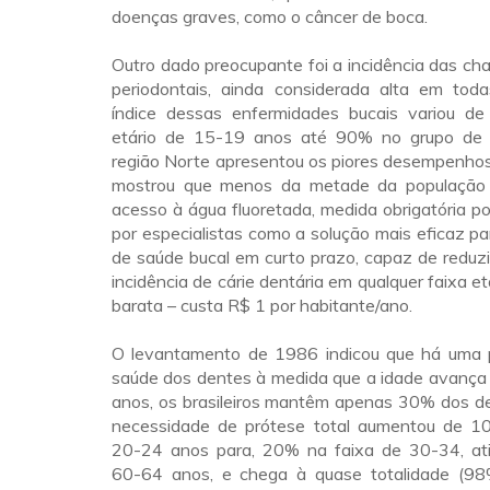
doenças graves, como o câncer de boca.
Outro dado preocupante foi a incidência das c
periodontais, ainda considerada alta em tod
índice dessas enfermidades bucais variou d
etário de 15-19 anos até 90% no grupo de
região Norte apresentou os piores desempenhos
mostrou que menos da metade da população 
acesso à água fluoretada, medida obrigatória po
por especialistas como a solução mais eficaz p
de saúde bucal em curto prazo, capaz de reduz
incidência de cárie dentária em qualquer faixa et
barata – custa R$ 1 por habitante/ano.
O levantamento de 1986 indicou que há uma 
saúde dos dentes à medida que a idade avança 
anos, os brasileiros mantêm apenas 30% dos de
necessidade de prótese total aumentou de 1
20-24 anos para, 20% na faixa de 30-34, at
60-64 anos, e chega à quase totalidade (98