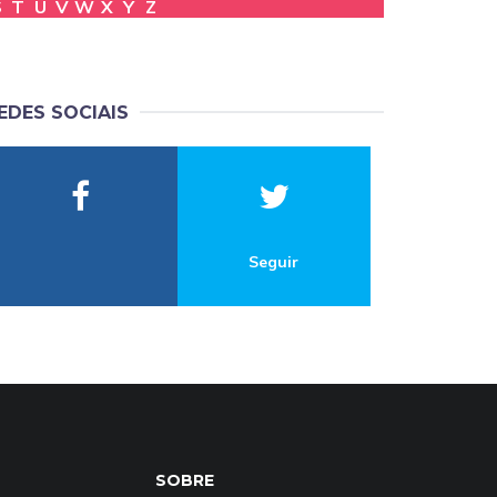
S
T
U
V
W
X
Y
Z
EDES SOCIAIS
Seguir
SOBRE