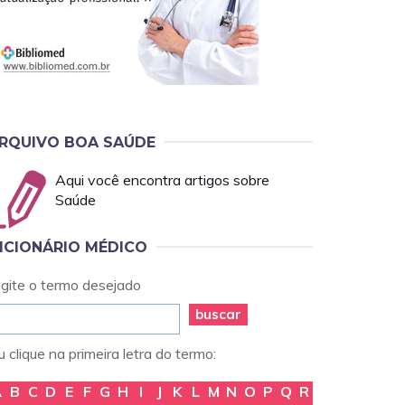
RQUIVO BOA SAÚDE
Aqui você encontra artigos sobre
Saúde
ICIONÁRIO MÉDICO
igite o termo desejado
buscar
 clique na primeira letra do termo:
A
B
C
D
E
F
G
H
I
J
K
L
M
N
O
P
Q
R