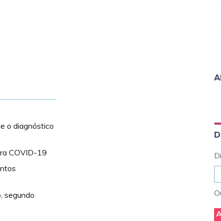
A
e o diagnóstico
D
ontra COVID-19
D
ntos
Ou
o, segundo