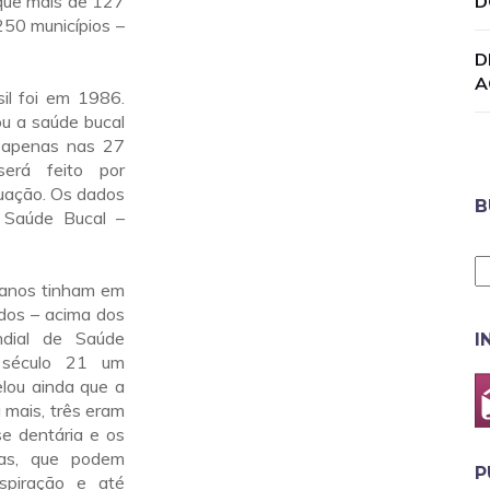
 que mais de 127
D
50 municípios –
D
A
sil foi em 1986.
ou a saúde bucal
 apenas nas 27
será feito por
uação. Os dados
B
 Saúde Bucal –
 anos tinham em
ados – acima dos
ndial de Saúde
I
 século 21 um
elou ainda que a
 mais, três eram
e dentária e os
as, que podem
P
spiração e até