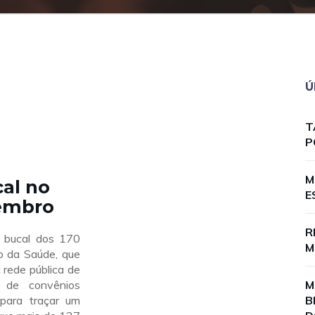
Ú
T
P
M
al no
E
tembro
R
 bucal dos 170
M
io da Saúde, que
 rede pública de
s de convênios
M
 para traçar um
B