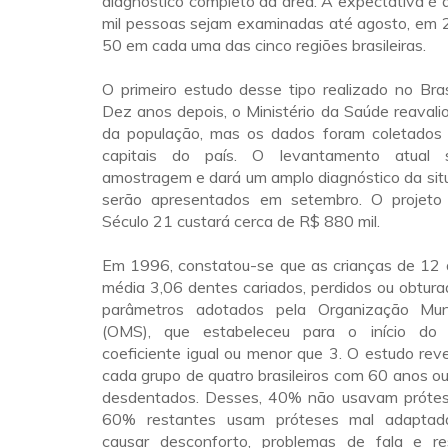
diagnóstico completo da área. A expectativa é
mil pessoas sejam examinadas até agosto, em 2
50 em cada uma das cinco regiões brasileiras.
O primeiro estudo desse tipo realizado no Bra
Dez anos depois, o Ministério da Saúde reavali
da população, mas os dados foram coletados
capitais do país. O levantamento atual 
amostragem e dará um amplo diagnóstico da sit
serão apresentados em setembro. O projeto
Século 21 custará cerca de R$ 880 mil.
Em 1996, constatou-se que as crianças de 12
média 3,06 dentes cariados, perdidos ou obtur
parâmetros adotados pela Organização Mu
(OMS), que estabeleceu para o início do
coeficiente igual ou menor que 3. O estudo rev
cada grupo de quatro brasileiros com 60 anos ou
desdentados. Desses, 40% não usavam prótes
60% restantes usam próteses mal adaptad
causar desconforto, problemas de fala e re