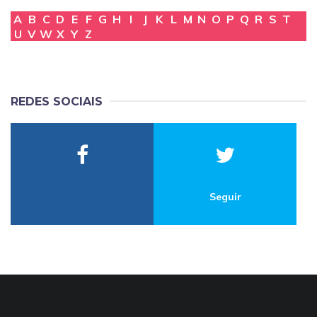
A
B
C
D
E
F
G
H
I
J
K
L
M
N
O
P
Q
R
S
T
U
V
W
X
Y
Z
REDES SOCIAIS
Seguir