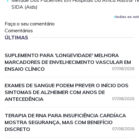
Metade Dos Pacientes Em Hospitais Da África Austral T
SIDA (Aids)
todas as not
Faça o seu comentário
Comentários
ÚLTIMAS
SUPLEMENTO PARA 'LONGEVIDADE' MELHORA
MARCADORES DE ENVELHECIMENTO VASCULAR EM
ENSAIO CLÍNICO
07/08/2026
EXAMES DE SANGUE PODEM PREVER O INÍCIO DOS
SINTOMAS DE ALZHEIMER COM ANOS DE
ANTECEDÊNCIA
07/08/2026
TERAPIA DE RNA PARA INSUFICIÊNCIA CARDÍACA
MOSTRA SEGURANÇA, MAS COM BENEFÍCIO
DISCRETO
07/08/2026