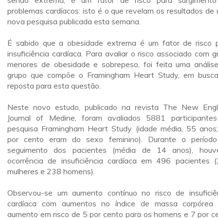
sendo extrema, é um fator de risco para surgiment
problemas cardíacos: isto é o que revelam os resultados de
nova pesquisa publicada esta semana.
É sabido que a obesidade extrema é um fator de risco 
insuficiência cardíaca. Para avaliar o risco associado com g
menores de obesidade e sobrepeso, foi feita uma anális
grupo que compõe o Framingham Heart Study, em busc
reposta para esta questão.
Neste novo estudo, publicado na revista The New Eng
Journal of Medine, foram avaliados 5881 participante
pesquisa Framingham Heart Study (idade média, 55 anos
por cento eram do sexo feminino). Durante o períod
seguimento dos pacientes (média de 14 anos), hou
ocorrência de insuficiência cardíaca em 496 pacientes 
mulheres e 238 homens).
Observou-se um aumento contínuo no risco de insuficiê
cardíaca com aumentos no índice de massa corpórea
aumento em risco de 5 por cento para os homens e 7 por c