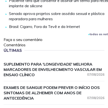
Paciente terá que consentir e assinar um termo para rece
implante de silicone
Senado aprova projetos sobre assédio sexual e plástica
reparadora para mulheres
Brasil: Cigarro, Fora da Tevê e da Internet
todas as not
Faça o seu comentário
Comentários
ÚLTIMAS
SUPLEMENTO PARA 'LONGEVIDADE' MELHORA
MARCADORES DE ENVELHECIMENTO VASCULAR EM
ENSAIO CLÍNICO
07/08/2026
EXAMES DE SANGUE PODEM PREVER O INÍCIO DOS
SINTOMAS DE ALZHEIMER COM ANOS DE
ANTECEDÊNCIA
07/08/2026