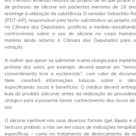
em Plenário, emenda relativa ao projeto de lei que proíbe o
de próteses de silicone em pacientes menores de 18 an
restringe a utilização da substância. O senador Sebastião R
(PDT-AP), responsável pelo texto substitutivo ao projeto cr
na Câmara dos Deputados, justificou a medida ressaltand
controvérsias sobre o uso do silicone no corpo human
matéria ainda retorna à Câmara dos Deputados para 
votação.
A mulher que quiser se submeter a uma cirurgia para implant
prótese dos seios, por exemplo, deverá assinar um "term
consentimento livre e esclarecido", com valor de docume
Nele, constará informações básicas sobre o silic
especificando riscos e benefícios. O médico deverá entreg
bula do produto (silicone) antes da realização do procedim
cirúrgico para a paciente tomar conhecimento dos riscos de
uso.
O silicone injetável nas suas diversas formas (gel, líquido e ó
terá uso proibido, a não ser em casos de indicações terapêut
específicas – como no tratamento de deslocamento de re