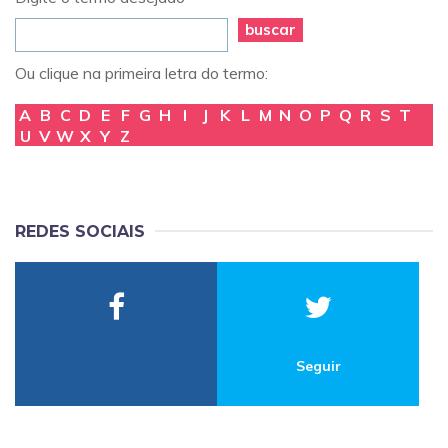
buscar
Ou clique na primeira letra do termo:
A
B
C
D
E
F
G
H
I
J
K
L
M
N
O
P
Q
R
S
T
U
V
W
X
Y
Z
REDES SOCIAIS
Seguir