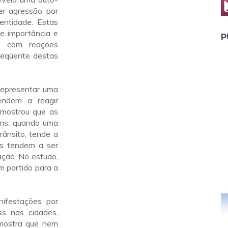
er agressão, por
entidade. Estas
e importância e
P
o, com reações
freqüente destas
representar uma
endem a reagir
mostrou que as
ens: quando uma
rânsito, tende a
ens tendem a ser
ação. No estudo,
m partido para a
nifestações por
ss nas cidades,
 mostra que nem