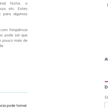
nal fecha, o
sa, etc. Estes
s para algumas
 com freqüência
ão: pode ser que
m pouco mais de
de.
A
D
D
ncia pode tornar