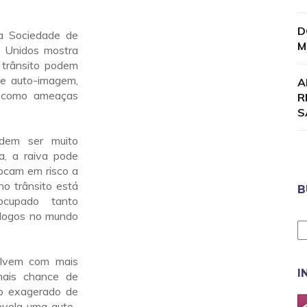
D
a Sociedade de
M
s Unidos mostra
 trânsito podem
 e auto-imagem,
A
o como ameaças
R
S
odem ser muito
a, a raiva pode
ocam em risco a
no trânsito está
B
ocupado tanto
ólogos no mundo
olvem com mais
I
mais chance de
to exagerado de
revela uma auto-