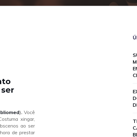
Ú
S
M
E
C
nto
 ser
E
D
D
ibliomed
).
Você
Costuma xingar,
T
obscenos ao ser
C
 hora de prestar
B