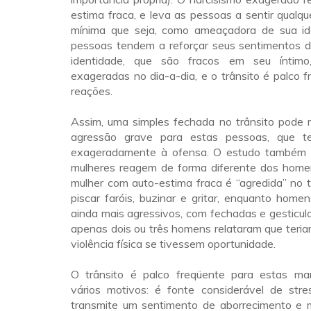
estima fraca, e leva as pessoas a sentir qualqu
mínima que seja, como ameaçadora de sua id
pessoas tendem a reforçar seus sentimentos d
identidade, que são fracos em seu íntim
exageradas no dia-a-dia, e o trânsito é palco 
reações.
Assim, uma simples fechada no trânsito pode 
agressão grave para estas pessoas, que t
exageradamente à ofensa. O estudo também 
mulheres reagem de forma diferente dos hom
mulher com auto-estima fraca é “agredida” no t
piscar faróis, buzinar e gritar, enquanto hom
ainda mais agressivos, com fechadas e gesticul
apenas dois ou três homens relataram que teria
violência física se tivessem oportunidade.
O trânsito é palco freqüente para estas ma
vários motivos: é fonte considerável de stre
transmite um sentimento de aborrecimento e