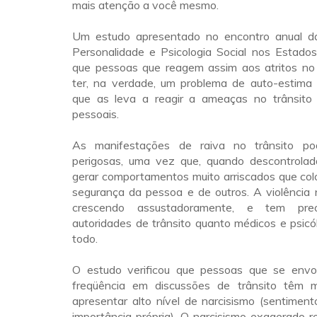
mais atenção a você mesmo.
Um estudo apresentado no encontro anual d
Personalidade e Psicologia Social nos Estado
que pessoas que reagem assim aos atritos no
ter, na verdade, um problema de auto-estima
que as leva a reagir a ameaças no trânsit
pessoais.
As manifestações de raiva no trânsito p
perigosas, uma vez que, quando descontrolad
gerar comportamentos muito arriscados que col
segurança da pessoa e de outros. A violência 
crescendo assustadoramente, e tem pre
autoridades de trânsito quanto médicos e psic
todo.
O estudo verificou que pessoas que se env
freqüência em discussões de trânsito têm 
apresentar alto nível de narcisismo (sentimen
importância própria). O narcisismo exagerado 