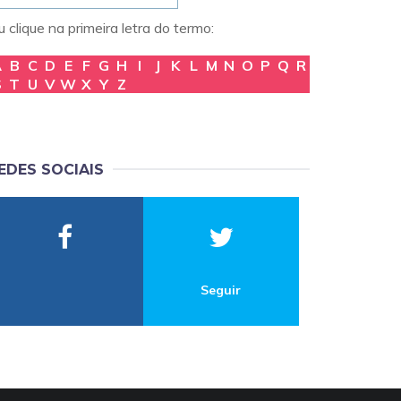
 clique na primeira letra do termo:
A
B
C
D
E
F
G
H
I
J
K
L
M
N
O
P
Q
R
S
T
U
V
W
X
Y
Z
EDES SOCIAIS
Seguir