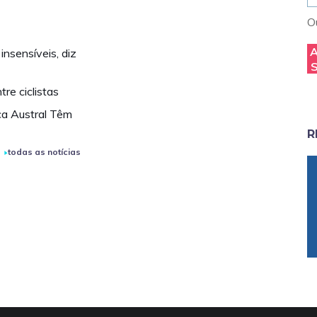
Ou
nsensíveis, diz
re ciclistas
ca Austral Têm
R
todas as notícias