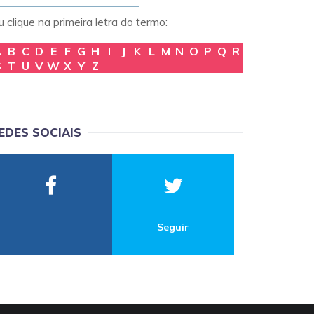
 clique na primeira letra do termo:
A
B
C
D
E
F
G
H
I
J
K
L
M
N
O
P
Q
R
S
T
U
V
W
X
Y
Z
EDES SOCIAIS
Seguir