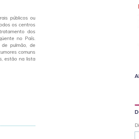
ais públicos ou
Todos os centros
 tratamento dos
qüente no País.
 de pulmão, de
s tumores comuns
, estão na lista
A
D
D