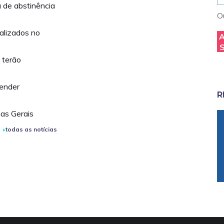
 de abstinência
Ou
ializados no
 terão
tender
R
as Gerais
todas as notícias