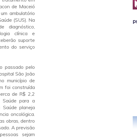
Cacon de Maceió
e um ambulatório
 Saúde (SUS). Na
P
e diagnóstico,
logia clínica e
ceberão suporte
mento do serviço
no passado pelo
Hospital São João
no município de
m foi construída
Cerca de R$ 2,2
a Saúde para a
a Saúde planeja
ncia oncológica.
as obras, dentro
sado. A previsão
pessoas sejam