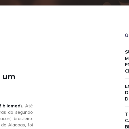
Ú
S
M
E
C
s um
E
D
D
Bibliomed
).
Até
bras do segundo
T
on) brasileiro.
C
de Alagoas, foi
B