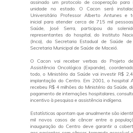
assinado um protocolo de cooperação para 
unidade no estado. O Cacon será instala
Universitário Professor Alberto Antunes e 
inicial para atender cerca de 715 mil pessoas
Saúde, José Serra, participou da soleni
representantes do hospital, do Instituto Nac
(Inca), da Secretaria Estadual de Saúde d
Secretaria Municipal de Saúde de Maceió.
O Cacon vai receber verbas do Projeto d
Assistência Oncológica (Expande), coordenad
todo, o Ministério da Saúde vai investir R$ 2,
implantação do Centro. Em 2001, o hospital 
recebeu R$ 4 milhões do Ministério da Saúde, d
pagamento de internações hospitalares, consulta
incentivo à pesquisa e assistência indígena.
Estatísticas apontam que anualmente são identi
mil novos casos de câncer entre a populaç
inauguração do Centro deve garantir a cobertu
aos pacientes com câncer, tornando acessível 