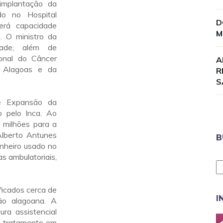
implantação da
do no Hospital
D
terá capacidade
M
. O ministro da
dade, além de
ional do Câncer
A
e Alagoas e da
R
S
e Expansão da
o pelo Inca. Ao
4 milhões para a
Alberto Antunes
B
inheiro usado no
s ambulatoriais,
ficados cerca de
I
ão alagoana. A
ra assistencial
o tratamento em