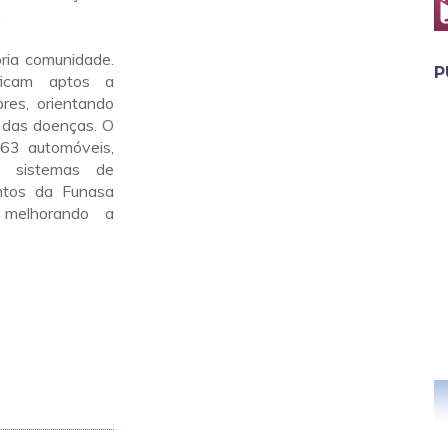
.
ria comunidade.
P
ficam aptos a
es, orientando
 das doenças. O
 63 automóveis,
 sistemas de
ntos da Funasa
 melhorando a