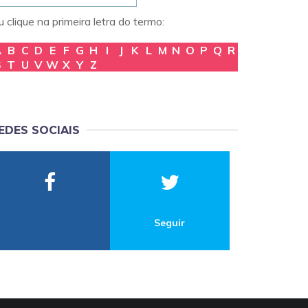
 clique na primeira letra do termo:
A
B
C
D
E
F
G
H
I
J
K
L
M
N
O
P
Q
R
S
T
U
V
W
X
Y
Z
EDES SOCIAIS
Seguir