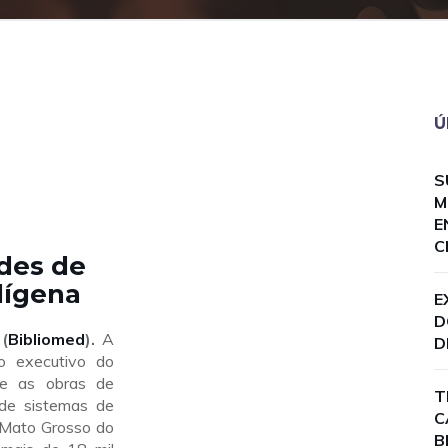
Ú
S
M
E
C
des de
dígena
E
D
(
Bibliomed
).
A
D
o executivo do
re as obras de
T
de sistemas de
C
 Mato Grosso do
B