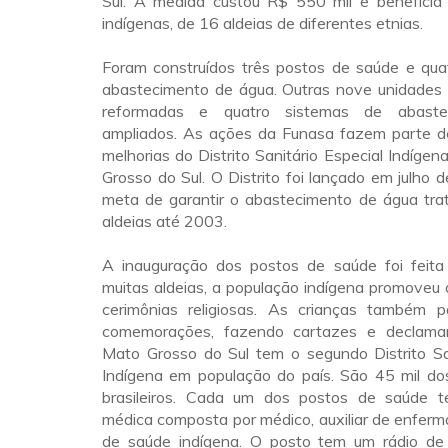
Sul. A medida custou R$ 550 mil e beneficia
indígenas, de 16 aldeias de diferentes etnias.
Foram construídos três postos de saúde e qua
abastecimento de água. Outras nove unidades
reformadas e quatro sistemas de abaste
ampliados. As ações da Funasa fazem parte 
melhorias do Distrito Sanitário Especial Indígen
Grosso do Sul. O Distrito foi lançado em julho 
meta de garantir o abastecimento de água tra
aldeias até 2003.
A inauguração dos postos de saúde foi feit
muitas aldeias, a população indígena promoveu 
cerimônias religiosas. As crianças também p
comemorações, fazendo cartazes e declama
Mato Grosso do Sul tem o segundo Distrito San
Indígena em população do país. São 45 mil dos
brasileiros. Cada um dos postos de saúde 
médica composta por médico, auxiliar de enfer
de saúde indígena. O posto tem um rádio de