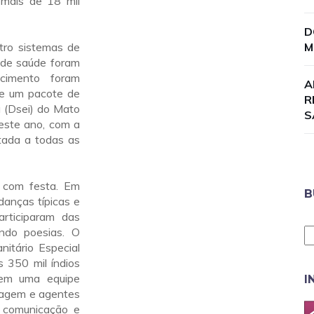
 mais de 18 mil
D
tro sistemas de
M
 de saúde foram
cimento foram
A
de um pacote de
R
a (Dsei) do Mato
S
deste ano, com a
tada a todas as
a com festa. Em
B
danças típicas e
articiparam das
ndo poesias. O
itário Especial
 350 mil índios
tem uma equipe
I
magem e agentes
 comunicação e