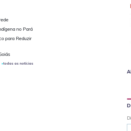
 rede
ndígena no Pará
co para Reduzir
Goiás
todas as notícias
A
D
D