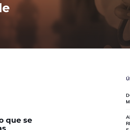
de
Ú
D
M
A
ão que se
R
as
S