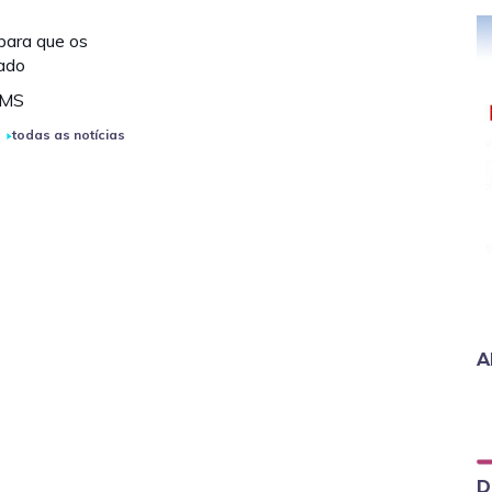
 para que os
ado
OMS
todas as notícias
A
D