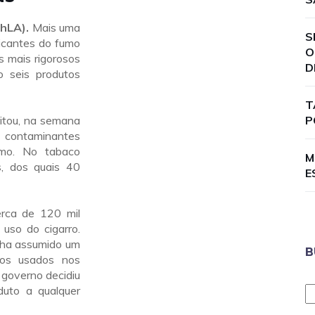
thLA).
Mais uma
S
ricantes do fumo
O
s mais rigorosos
D
o seis produtos
T
citou, na semana
P
s contaminantes
umo. No tabaco
M
, dos quais 40
E
rca de 120 mil
uso do cigarro.
inha assumido um
B
vos usados nos
 governo decidiu
duto a qualquer