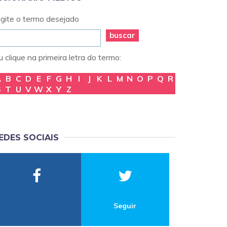
igite o termo desejado
buscar
 clique na primeira letra do termo:
A
B
C
D
E
F
G
H
I
J
K
L
M
N
O
P
Q
R
S
T
U
V
W
X
Y
Z
EDES SOCIAIS
Seguir