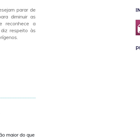
esejam parar de
I
ara diminuir as
ue reconhece a
diz respeito às
rígenos.
P
?
rão maior do que