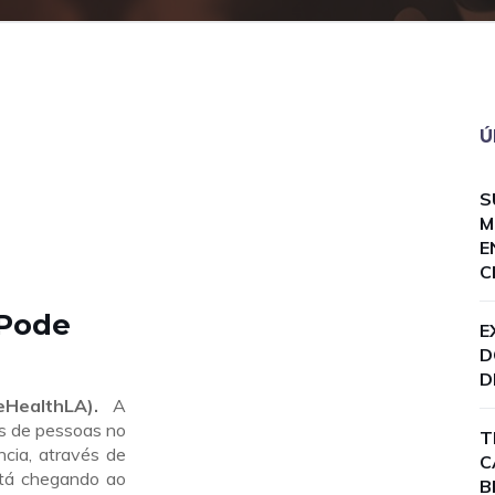
Ú
S
M
E
C
 Pode
E
D
D
HealthLA).
A
es de pessoas no
T
cia, através de
C
stá chegando ao
B