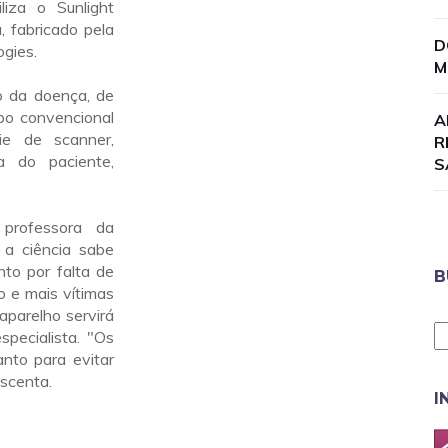
liza o Sunlight
, fabricado pela
D
ogies.
M
io da doença, de
po convencional
A
ie de scanner,
R
a do paciente,
S
 professora da
 a ciência sabe
nto por falta de
B
 e mais vítimas
aparelho servirá
pecialista. "Os
anto para evitar
escenta.
I