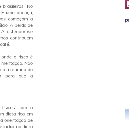
brasileiros. No
 É uma doença,
ssos começam a
P
lcio. A perda de
. A osteoporose
rnos contribuem
 café.
 onde o risco é
 alimentação. Não
mo a retirada do
em para que a
 físicos com a
om dieta rica em
b a orientação de
 incluir na dieta