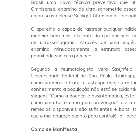
Brasil, uma nova técnica preventiva que uti
Omnisense, aparelho de ultra-sonometria óssea
empresa israelense Sunlight Ultrasound Technol
O aparelho é capaz de rastrear qualquer indíc
maneira bem mais eficiente do que qualquer ti
de ultra-sonografia. Através de uma espéc
examina, minuciosamente, a estrutura ósse
permitindo sua cura precoce.
Segundo a reumatologista Vera Szejnfeld,
Universidade Federal de São Paulo (Unifesp),
como prevenir e tratar a osteoporose, no enta
conhecimento a população não está se cuidando
surgem. “Como a doença é assintomática, este 
como uma forte arma para prevenção”, diz a es
remédios disponíveis são suficientes e bons, t
que o mal apareça quanto para controlá-lo", acr
Como se Manifesta