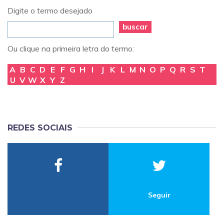
Digite o termo desejado
buscar
Ou clique na primeira letra do termo:
A
B
C
D
E
F
G
H
I
J
K
L
M
N
O
P
Q
R
S
T
U
V
W
X
Y
Z
REDES SOCIAIS
Seguir