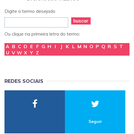
Digite o termo desejado
buscar
Ou clique na primeira letra do termo:
A
B
C
D
E
F
G
H
I
J
K
L
M
N
O
P
Q
R
S
T
U
V
W
X
Y
Z
REDES SOCIAIS
Seguir