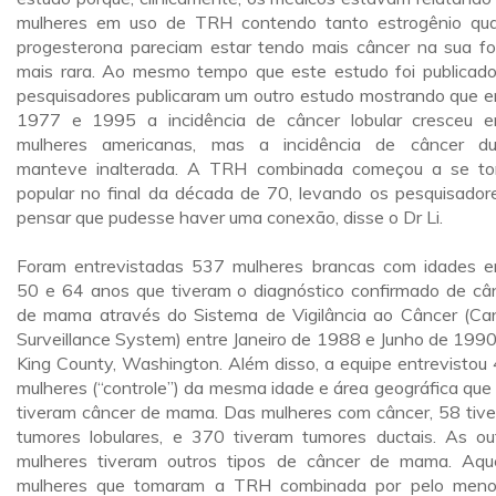
mulheres em uso de TRH contendo tanto estrogênio qu
progesterona pareciam estar tendo mais câncer na sua f
mais rara. Ao mesmo tempo que este estudo foi publicado
pesquisadores publicaram um outro estudo mostrando que e
1977 e 1995 a incidência de câncer lobular cresceu e
mulheres americanas, mas a incidência de câncer du
manteve inalterada. A TRH combinada começou a se to
popular no final da década de 70, levando os pesquisador
pensar que pudesse haver uma conexão, disse o Dr Li.
Foram entrevistadas 537 mulheres brancas com idades e
50 e 64 anos que tiveram o diagnóstico confirmado de câ
de mama através do Sistema de Vigilância ao Câncer (Ca
Surveillance System) entre Janeiro de 1988 e Junho de 199
King County, Washington. Além disso, a equipe entrevistou
mulheres (“controle”) da mesma idade e área geográfica que
tiveram câncer de mama. Das mulheres com câncer, 58 tiv
tumores lobulares, e 370 tiveram tumores ductais. As ou
mulheres tiveram outros tipos de câncer de mama. Aqu
mulheres que tomaram a TRH combinada por pelo men