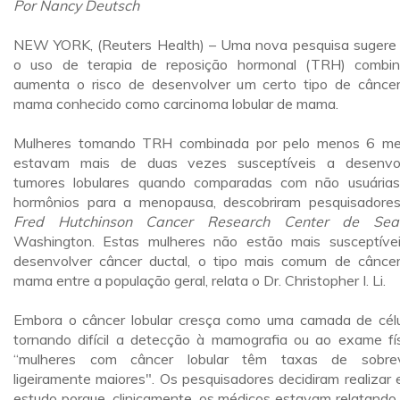
Por Nancy Deutsch
NEW YORK, (Reuters Health) – Uma nova pesquisa sugere
o uso de terapia de reposição hormonal (TRH) combi
aumenta o risco de desenvolver um certo tipo de cânce
mama conhecido como carcinoma lobular de mama.
Mulheres tomando TRH combinada por pelo menos 6 m
estavam mais de duas vezes susceptíveis a desenvo
tumores lobulares quando comparadas com não usuária
hormônios para a menopausa, descobriram pesquisadore
Fred Hutchinson Cancer Research Center de Seat
Washington. Estas mulheres não estão mais susceptíve
desenvolver câncer ductal, o tipo mais comum de cânce
mama entre a população geral, relata o Dr. Christopher I. Li.
Embora o câncer lobular cresça como uma camada de célu
tornando difícil a detecção à mamografia ou ao exame fís
“mulheres com câncer lobular têm taxas de sobrev
ligeiramente maiores". Os pesquisadores decidiram realizar 
estudo porque, clinicamente, os médicos estavam relatando