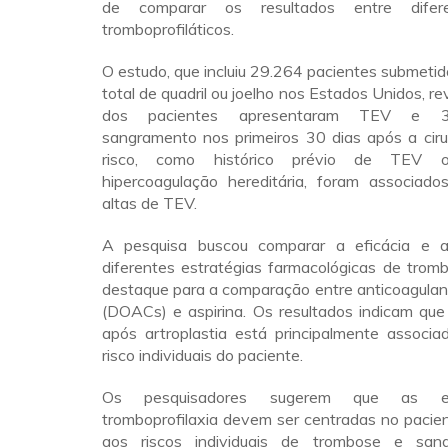
de comparar os resultados entre difer
tromboprofiláticos.
O estudo, que incluiu 29.264 pacientes submetido
total de quadril ou joelho nos Estados Unidos, r
dos pacientes apresentaram TEV e 3
sangramento nos primeiros 30 dias após a ciru
risco, como histórico prévio de TEV 
hipercoagulação hereditária, foram associad
altas de TEV.
A pesquisa buscou comparar a eficácia e 
diferentes estratégias farmacológicas de tromb
destaque para a comparação entre anticoagulant
(DOACs) e aspirina. Os resultados indicam que
após artroplastia está principalmente associa
risco individuais do paciente.
Os pesquisadores sugerem que as es
tromboprofilaxia devem ser centradas no pacie
aos riscos individuais de trombose e san