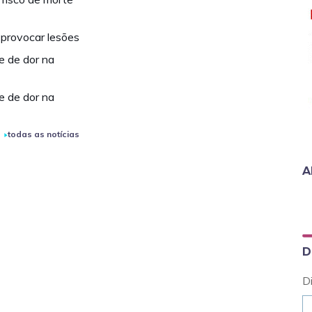
 provocar lesões
e de dor na
e de dor na
todas as notícias
A
D
D