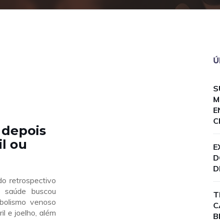
Ú
S
M
E
C
 depois
l ou
E
D
D
o retrospectivo
 saúde buscou
T
mbolismo venoso
C
l e joelho, além
B