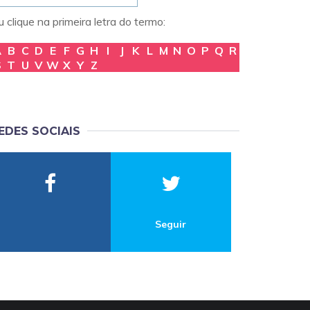
 clique na primeira letra do termo:
A
B
C
D
E
F
G
H
I
J
K
L
M
N
O
P
Q
R
S
T
U
V
W
X
Y
Z
EDES SOCIAIS
Seguir