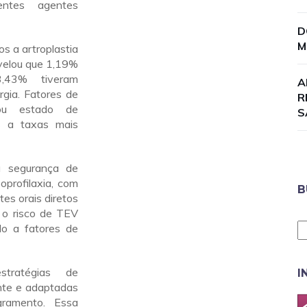
entes agentes
D
M
s a artroplastia
evelou que 1,19%
,43% tiveram
A
rgia. Fatores de
R
ou estado de
S
os a taxas mais
a segurança de
oprofilaxia, com
B
es orais diretos
 o risco de TEV
do a fatores de
tratégias de
I
nte e adaptadas
gramento. Essa