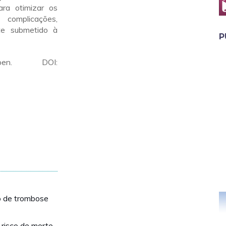
ara otimizar os
complicações,
te submetido à
P
en. DOI:
o de trombose
risco de morte