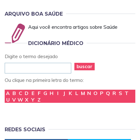
ARQUIVO BOA SAÚDE
Aqui você encontra artigos sobre Saúde
DICIONÁRIO MÉDICO
Digite o termo desejado
buscar
Ou clique na primeira letra do termo:
A
B
C
D
E
F
G
H
I
J
K
L
M
N
O
P
Q
R
S
T
U
V
W
X
Y
Z
REDES SOCIAIS