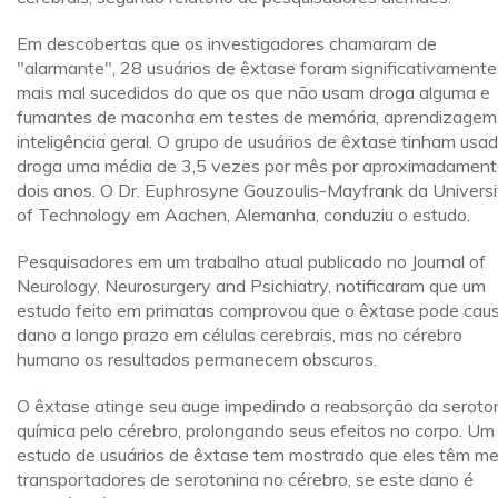
Em descobertas que os investigadores chamaram de
"alarmante", 28 usuários de êxtase foram significativamente
mais mal sucedidos do que os que não usam droga alguma e
fumantes de maconha em testes de memória, aprendizagem,
inteligência geral. O grupo de usuários de êxtase tinham usa
droga uma média de 3,5 vezes por mês por aproximadamen
dois anos. O Dr. Euphrosyne Gouzoulis-Mayfrank da Universi
of Technology em Aachen, Alemanha, conduziu o estudo.
Pesquisadores em um trabalho atual publicado no Journal of
Neurology, Neurosurgery and Psichiatry, notificaram que um
estudo feito em primatas comprovou que o êxtase pode cau
dano a longo prazo em células cerebrais, mas no cérebro
humano os resultados permanecem obscuros.
O êxtase atinge seu auge impedindo a reabsorção da seroto
química pelo cérebro, prolongando seus efeitos no corpo. Um
estudo de usuários de êxtase tem mostrado que eles têm m
transportadores de serotonina no cérebro, se este dano é