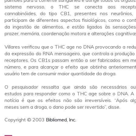
pulmões para a corrente sangüínea e atinge todos os órgãos
sistema nervoso, o THC se conecta aos recepto
cannabinóides, do tipo CB1, presentes nos neurônios,
participam de diferentes aspectos fisiológicos, como o cont
da ingestão de alimentos, e estão ligados às sensaçõe
prazer, memória, coordenação motora e alterações cognitiva
Villares verificou que o THC age no DNA provocando a red
da expressão do RNA mensageiro, que controla a produção
receptores. Os CB1s passam então a ser fabricados em m
número, e para alcançar o efeito que obtinha anteriormen
usuário tem de consumir maior quantidade da droga.
O pesquisador ressalta que ainda são necessários ou
estudos para responder como o THC age sobre o DNA. A
notícia é que os efeitos não são irreversíveis. “Após al
meses sem a droga, o dano pode ser revertido”, disse.
Copyright © 2003
Bibliomed, Inc.