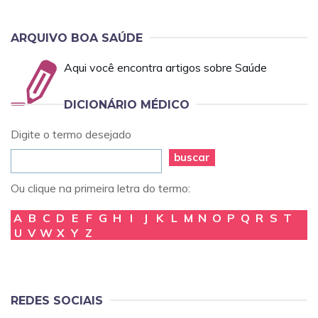
ARQUIVO BOA SAÚDE
Aqui você encontra artigos sobre Saúde
DICIONÁRIO MÉDICO
Digite o termo desejado
buscar
Ou clique na primeira letra do termo:
A
B
C
D
E
F
G
H
I
J
K
L
M
N
O
P
Q
R
S
T
U
V
W
X
Y
Z
REDES SOCIAIS