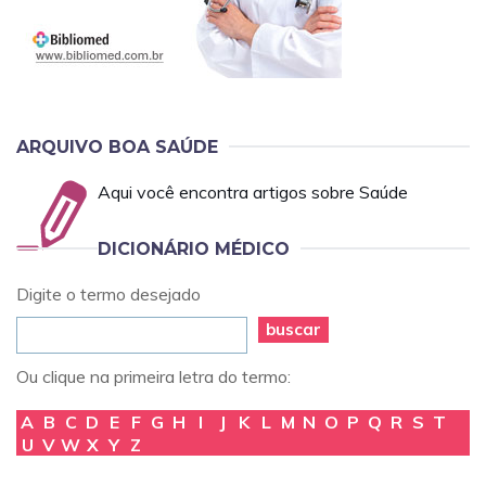
ARQUIVO BOA SAÚDE
Aqui você encontra artigos sobre Saúde
DICIONÁRIO MÉDICO
Digite o termo desejado
buscar
Ou clique na primeira letra do termo:
A
B
C
D
E
F
G
H
I
J
K
L
M
N
O
P
Q
R
S
T
U
V
W
X
Y
Z