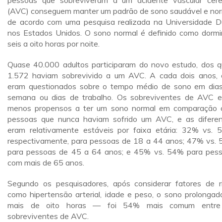
pessoas que sobreviveram a um acidente vascular cere
(AVC) conseguem manter um padrão de sono saudável e nor
de acordo com uma pesquisa realizada na Universidade D
nos Estados Unidos. O sono normal é definido como dormi
seis a oito horas por noite.
Quase 40.000 adultos participaram do novo estudo, dos q
1.572 haviam sobrevivido a um AVC. A cada dois anos, 
eram questionados sobre o tempo médio de sono em dia
semana ou dias de trabalho. Os sobreviventes de AVC 
menos propensos a ter um sono normal em comparação
pessoas que nunca haviam sofrido um AVC, e as difere
eram relativamente estáveis por faixa etária: 32% vs. 
respectivamente, para pessoas de 18 a 44 anos; 47% vs.
para pessoas de 45 a 64 anos; e 45% vs. 54% para pes
com mais de 65 anos.
Segundo os pesquisadores, após considerar fatores de r
como hipertensão arterial, idade e peso, o sono prolonga
mais de oito horas — foi 54% mais comum entre
sobreviventes de AVC.