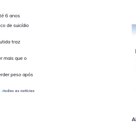
té 6 anos
o de suicídio
tida traz
r mais que o
rder peso após
todas as notícias
A