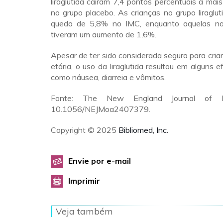
liraglutida caíram 7,4 pontos percentuais a mai
no grupo placebo. As crianças no grupo liraglu
queda de 5,8% no IMC, enquanto aquelas no
tiveram um aumento de 1,6%.
Apesar de ter sido considerada segura para cria
etária, o uso da liraglutida resultou em alguns ef
como náusea, diarreia e vômitos.
Fonte: The New England Journal of Me
10.1056/NEJMoa2407379.
Copyright © 2025
Bibliomed, Inc.
Envie por e-mail
Imprimir
Veja também