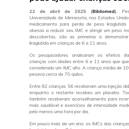
22 de abril de 2025 (
Bibliomed
).
Pesq
Universidade de Minnesota, nos Estados Unidos
medicamento para perda de peso liraglutida 
obesas a reduzir seu IMC e atingir um peso ma
descobertas, são as primeiras a demonstrar
liraglutida em crianças de 6 a 11 anos.
Os pesquisadores analisaram os efeitos da 
crianças com idades entre 6 e 11 anos que que
considerado um IMC alto. A criança média de 1
pesava cerca de 70 quilos.
Entre 82 crianças, 56 receberam uma injeção diári
enquanto o restante recebeu um placebo. To
também receberam aconselhamento para incen
mais saudável e exercícios de intensidade mod
pelo menos uma hora por dia.
Em pouco mais de um ano, os IMCs das criança