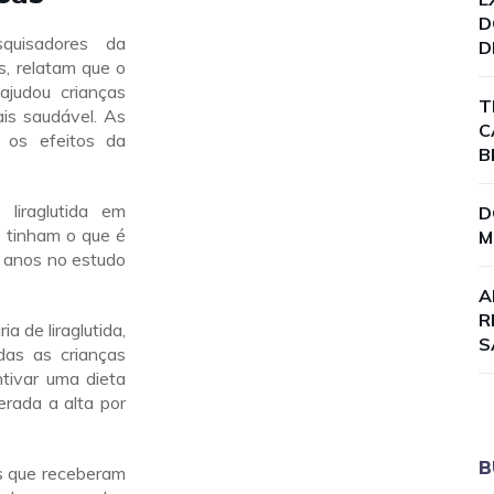
D
uisadores da
D
, relatam que o
ajudou crianças
T
is saudável. As
C
 os efeitos da
B
liraglutida em
D
 tinham o que é
M
0 anos no estudo
A
R
a de liraglutida,
S
das as crianças
tivar uma dieta
erada a alta por
B
s que receberam