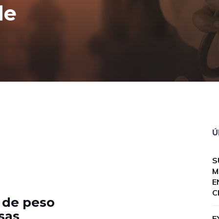
de
Ú
S
M
E
C
 de peso
sas
E