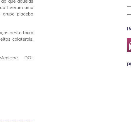
s do que aquelas
tida tiveram uma
 grupo placebo
I
nças nesta faixa
eitos colaterais,
dicine. DOI:
P