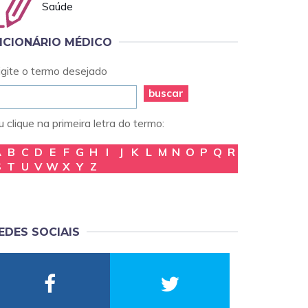
Saúde
ICIONÁRIO MÉDICO
igite o termo desejado
buscar
 clique na primeira letra do termo:
A
B
C
D
E
F
G
H
I
J
K
L
M
N
O
P
Q
R
S
T
U
V
W
X
Y
Z
EDES SOCIAIS