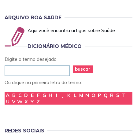
ARQUIVO BOA SAÚDE
Aqui você encontra artigos sobre Saúde
DICIONÁRIO MÉDICO
Digite o termo desejado
buscar
Ou clique na primeira letra do termo:
A
B
C
D
E
F
G
H
I
J
K
L
M
N
O
P
Q
R
S
T
U
V
W
X
Y
Z
REDES SOCIAIS