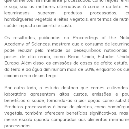
que alimentos minimamente processados, como feijões, ervi
e soja, são as melhores alternativas à carne e ao leite. E
leguminosas superam produtos processados, c
hambúrgueres vegetais e leites vegetais, em termos de nutri
saúde, impacto ambiental e custo.
Os resultados, publicados no Proceedings of the Nati
Academy of Sciences, mostram que o consumo de legumin
pode reduzir pela metade os desequilíbrios nutricionai
países de alta renda, como Reino Unido, Estados Unid
Europa. Além disso, as emissões de gases de efeito estufa,
da terra e da água diminuiriam mais de 50%, enquanto os cu
cairiam cerca de um terço.
Por outro lado, o estudo destaca que carnes cultivada
laboratório apresentam altos custos, emissões e po
benefícios à saúde, tornando-as a pior opção como substit
Produtos processados à base de plantas, como hambúrgu
vegetais, também oferecem benefícios significativos, ma
menor escala quando comparados aos alimentos minimam
processados.