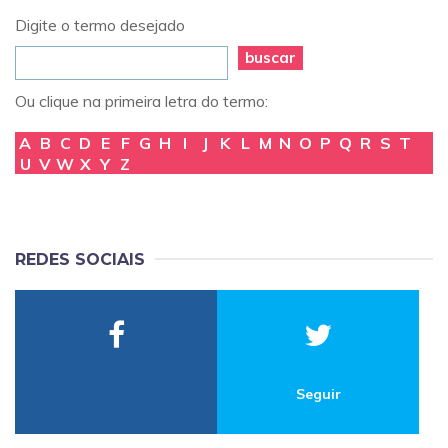
Digite o termo desejado
buscar
Ou clique na primeira letra do termo:
A
B
C
D
E
F
G
H
I
J
K
L
M
N
O
P
Q
R
S
T
U
V
W
X
Y
Z
REDES SOCIAIS
Seguir