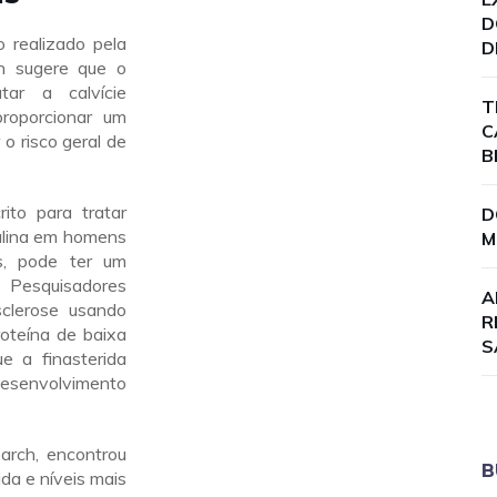
D
realizado pela
D
gn sugere que o
atar a calvície
T
roporcionar um
C
r o risco geral de
B
ito para tratar
D
culina em homens
M
s, pode ter um
 Pesquisadores
A
sclerose usando
R
oteína de baixa
S
e a finasterida
 desenvolvimento
earch, encontrou
B
ida e níveis mais