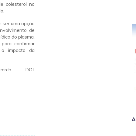
de colesterol no
a.
de ser uma opção
envolvimento de
pídico do plasma.
 para confirmar
 o impacto da
arch. DOI:
A