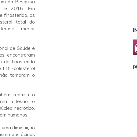
ram da Pesquisa
09 e 2016. Em
finasterida, os
terol total do
lerose, menor
I
ional de Saúde e
es encontraram
 de finasterida
P
e LDL-colesterol
 não tomaram o
mbém reduziu a
ara a lesão, o
úcleo necrótico,
s em humanos.
 uma diminuição
lismo dos ácidos