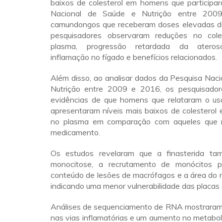
baixos de colesterol em homens que participa
Nacional de Saúde e Nutrição entre 20
camundongos que receberam doses elevadas de 
pesquisadores observaram reduções no coles
plasma, progressão retardada da aterosc
inflamação no fígado e benefícios relacionados.
Além disso, ao analisar dados da Pesquisa Nac
Nutrição entre 2009 e 2016, os pesquisador
evidências de que homens que relataram o uso
apresentaram níveis mais baixos de colesterol 
no plasma em comparação com aqueles que
medicamento.
Os estudos revelaram que a finasterida ta
monocitose, a recrutamento de monócitos p
conteúdo de lesões de macrófagos e a área do n
indicando uma menor vulnerabilidade das placa
Análises de sequenciamento de RNA mostraram
nas vias inflamatórias e um aumento no metabo