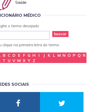
Saúde
ICIONÁRIO MÉDICO
igite o termo desejado
buscar
 clique na primeira letra do termo:
A
B
C
D
E
F
G
H
I
J
K
L
M
N
O
P
Q
R
S
T
U
V
W
X
Y
Z
EDES SOCIAIS