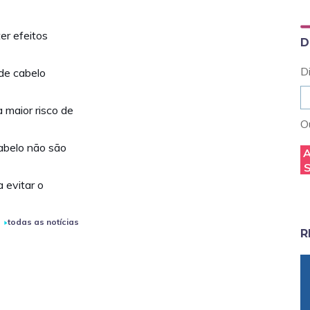
er efeitos
D
D
de cabelo
a maior risco de
Ou
abelo não são
 evitar o
todas as notícias
R