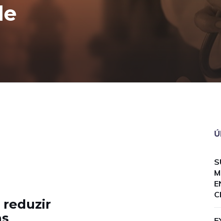
de
Ú
S
M
E
C
 reduzir
as
E