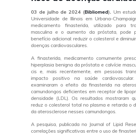
03 de julho de 2024
(
Bibliomed
).
Um estudo 
Universidade de Illinois em Urbana-Champai
medicamento finasterida, utilizado para tr
masculina e o aumento da próstata, pode p
benefício adicional: reduzir o colesterol e diminui
doenças cardiovasculares.
A finasterida, medicamento comumente prescr
hiperplasia benigna da próstata e calvície mas
cis e, mais recentemente, em pessoas tran
impacto positivo na saúde cardiovascular.
examinaram o efeito da finasterida na atero
camundongos deficientes em receptor de lipopr
densidade (LDL). Os resultados mostraram qu
reduz o colesterol total no plasma e retarda o
da aterosclerose nesses camundongos.
A pesquisa, publicada no Journal of Lipid Res
correlações significativas entre o uso de finaster