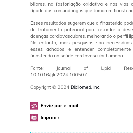
biliares, na fosforilação oxidativa e nas vias 
fígado dos camundongos que tomaram finasterid
Esses resultados sugerem que a finasterida po
de tratamento potencial para retardar o des
doenças cardiovasculares, melhorando o perfil li
No entanto, mais pesquisas são necessárias
esses achados e entender completamente
finasterida na saúde cardiovascular humana.
Fonte: Journal of Lipid Rese
10.1016/j.jlr.2024.100507.
Copyright © 2024
Bibliomed, Inc.
Envie por e-mail
Imprimir