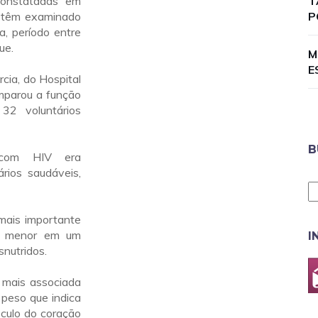
constatadas em
T
s têm examinado
P
a, período entre
ue.
M
E
cia, do Hospital
mparou a função
32 voluntários
B
 com HIV era
rios saudáveis,
mais importante
a menor em um
I
nutridos.
 mais associada
 peso que indica
sculo do coração