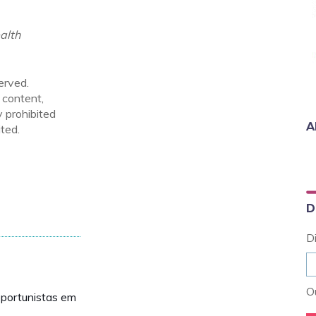
alth
erved.
 content,
y prohibited
A
ted.
D
D
Ou
oportunistas em