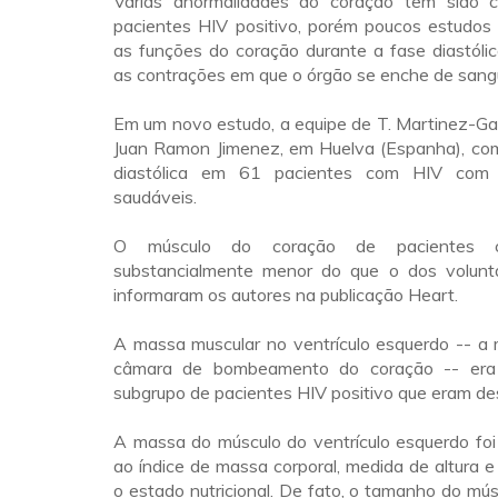
Várias anormalidades do coração têm sido 
pacientes HIV positivo, porém poucos estudo
as funções do coração durante a fase diastólic
as contrações em que o órgão se enche de sang
Em um novo estudo, a equipe de T. Martinez-Gar
Juan Ramon Jimenez, em Huelva (Espanha), co
diastólica em 61 pacientes com HIV com 
saudáveis.
O músculo do coração de pacientes
substancialmente menor do que o dos voluntá
informaram os autores na publicação Heart.
A massa muscular no ventrículo esquerdo -- a 
câmara de bombeamento do coração -- er
subgrupo de pacientes HIV positivo que eram des
A massa do músculo do ventrículo esquerdo foi
ao índice de massa corporal, medida de altura e
o estado nutricional. De fato, o tamanho do mú