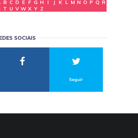
A
B
C
D
E
F
G
H
I
J
K
L
M
N
O
P
Q
R
S
T
U
V
W
X
Y
Z
EDES SOCIAIS
Seguir