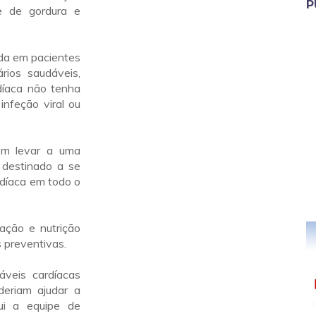
P
e de gordura e
da em pacientes
rios saudáveis,
díaca não tenha
infeção viral ou
em levar a uma
e destinado a se
rdíaca em todo o
ação e nutrição
s preventivas.
áveis cardíacas
deriam ajudar a
lui a equipe de