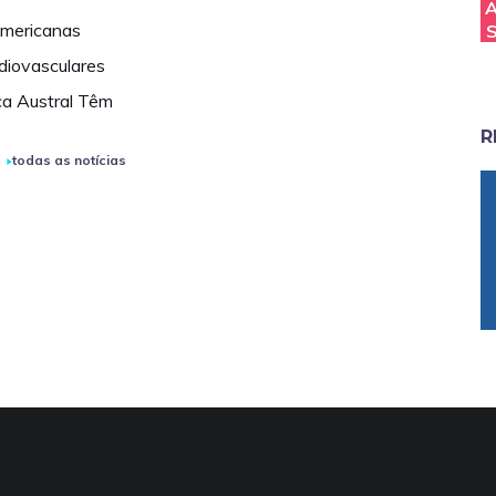
 americanas
diovasculares
ca Austral Têm
R
todas as notícias