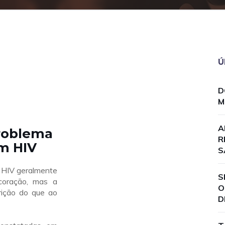
Ú
D
M
A
Problema
R
m HIV
S
HIV geralmente
S
coração, mas a
O
rição do que ao
D