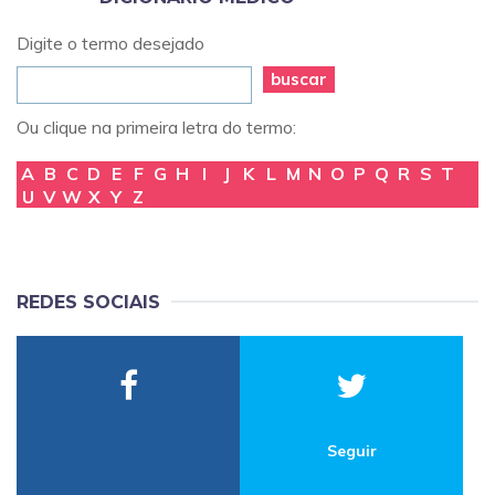
Digite o termo desejado
buscar
Ou clique na primeira letra do termo:
A
B
C
D
E
F
G
H
I
J
K
L
M
N
O
P
Q
R
S
T
U
V
W
X
Y
Z
REDES SOCIAIS
Seguir