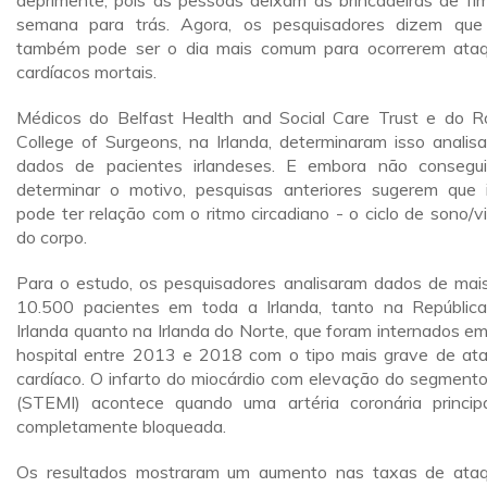
deprimente, pois as pessoas deixam as brincadeiras de fi
semana para trás. Agora, os pesquisadores dizem que
também pode ser o dia mais comum para ocorrerem ata
cardíacos mortais.
Médicos do Belfast Health and Social Care Trust e do R
College of Surgeons, na Irlanda, determinaram isso analis
dados de pacientes irlandeses. E embora não consegu
determinar o motivo, pesquisas anteriores sugerem que 
pode ter relação com o ritmo circadiano - o ciclo de sono/vig
do corpo.
Para o estudo, os pesquisadores analisaram dados de mai
10.500 pacientes em toda a Irlanda, tanto na Repúblic
Irlanda quanto na Irlanda do Norte, que foram internados e
hospital entre 2013 e 2018 com o tipo mais grave de at
cardíaco. O infarto do miocárdio com elevação do segment
(STEMI) acontece quando uma artéria coronária princip
completamente bloqueada.
Os resultados mostraram um aumento nas taxas de ata