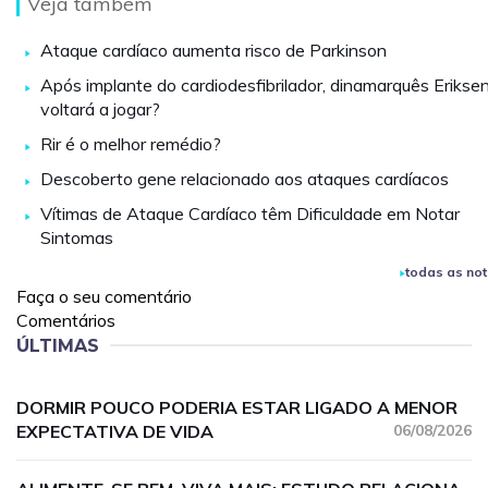
Veja também
Ataque cardíaco aumenta risco de Parkinson
Após implante do cardiodesfibrilador, dinamarquês Erikse
voltará a jogar?
Rir é o melhor remédio?
Descoberto gene relacionado aos ataques cardíacos
Vítimas de Ataque Cardíaco têm Dificuldade em Notar
Sintomas
todas as not
Faça o seu comentário
Comentários
ÚLTIMAS
DORMIR POUCO PODERIA ESTAR LIGADO A MENOR
EXPECTATIVA DE VIDA
06/08/2026