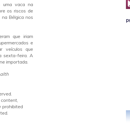
em uma vaca na
bre os riscos de
 na Bélgica nos
P
seram que iriam
supermercados e
r veículos que
 sexta-feira. A
ne importada.
alth
erved.
 content,
y prohibited
ted.