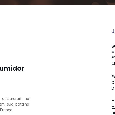
Ú
S
M
E
C
umidor
E
D
D
s declararam na
T
 em sua batalha
C
 França.
B