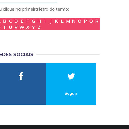
 clique na primeira letra do termo:
A
B
C
D
E
F
G
H
I
J
K
L
M
N
O
P
Q
R
S
T
U
V
W
X
Y
Z
EDES SOCIAIS
Seguir