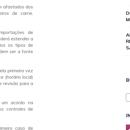
er afastados dos
eiros de carne,
D
M
importações de
A
oderá estender a
R
dos os tipos de
S
odem ser a fonte
ela primeira vez
 (horário local)
B
e revisão para a
z um acordo na
os controles de
I
imeiro caso de