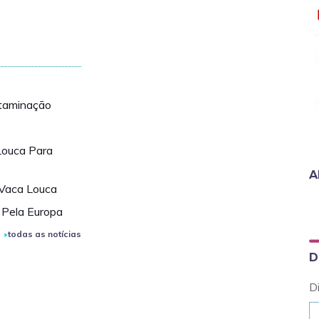
ntaminação
Louca Para
A
 Vaca Louca
 Pela Europa
todas as notícias
D
D