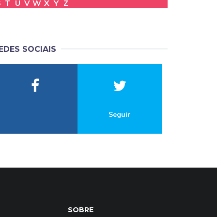
S
T
U
V
W
X
Y
Z
EDES SOCIAIS
Seguir
SOBRE