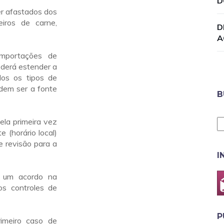
D
er afastados dos
eiros de carne,
D
A
importações de
oderá estender a
dos os tipos de
odem ser a fonte
B
ela primeira vez
 (horário local)
e revisão para a
I
z um acordo na
os controles de
P
imeiro caso de