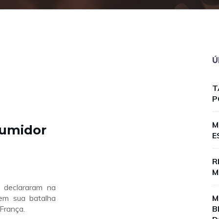
Ú
T
P
M
umidor
E
R
M
s declararam na
 em sua batalha
M
 França.
B