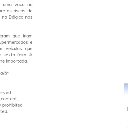
em uma vaca na
bre os riscos de
 na Bélgica nos
seram que iriam
supermercados e
r veículos que
 sexta-feira. A
ne importada.
alth
erved.
 content,
y prohibited
ted.