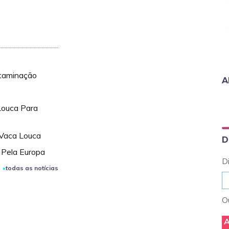
ntaminação
A
Louca Para
 Vaca Louca
D
 Pela Europa
D
todas as notícias
Ou