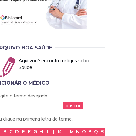
RQUIVO BOA SAÚDE
Aqui você encontra artigos sobre
Saúde
ICIONÁRIO MÉDICO
igite o termo desejado
buscar
 clique na primeira letra do termo:
A
B
C
D
E
F
G
H
I
J
K
L
M
N
O
P
Q
R