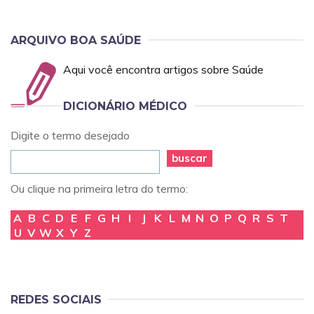
ARQUIVO BOA SAÚDE
Aqui você encontra artigos sobre Saúde
DICIONÁRIO MÉDICO
Digite o termo desejado
buscar
Ou clique na primeira letra do termo:
A
B
C
D
E
F
G
H
I
J
K
L
M
N
O
P
Q
R
S
T
U
V
W
X
Y
Z
REDES SOCIAIS