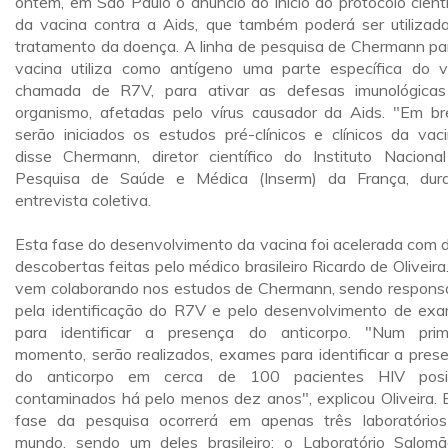
ontem, em São Paulo o anúncio do início do protocolo cientí
da vacina contra a Aids, que também poderá ser utilizad
tratamento da doença. A linha de pesquisa de Chermann pa
vacina utiliza como antígeno uma parte específica do ví
chamada de R7V, para ativar as defesas imunológica
organismo, afetadas pelo vírus causador da Aids. "Em br
serão iniciados os estudos pré-clínicos e clínicos da vaci
disse Chermann, diretor científico do Instituto Naciona
Pesquisa de Saúde e Médica (Inserm) da França, dur
entrevista coletiva.
Esta fase do desenvolvimento da vacina foi acelerada com 
descobertas feitas pelo médico brasileiro Ricardo de Oliveira.
vem colaborando nos estudos de Chermann, sendo respons
pela identificação do R7V e pelo desenvolvimento de ex
para identificar a presença do anticorpo. "Num prim
momento, serão realizados, exames para identificar a pres
do anticorpo em cerca de 100 pacientes HIV posit
contaminados há pelo menos dez anos", explicou Oliveira. 
fase da pesquisa ocorrerá em apenas três laboratório
mundo, sendo um deles brasileiro: o Laboratório Salom