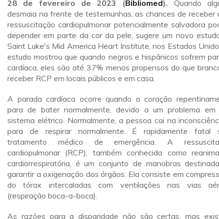
28 de fevereiro de 2023 (
Bibliomed
).
Quando alg
desmaia na frente de testemunhas, as chances de receber
ressuscitação cardiopulmonar potencialmente salvadora p
depender em parte da cor da pele, sugere um novo estud
Saint Luke's Mid America Heart Institute, nos Estados Unido
estudo mostrou que quando negros e hispânicos sofrem pa
cardíaca, eles são até 37% menos propensos do que branc
receber RCP em locais públicos e em casa.
A parada cardíaca ocorre quando o coração repentinam
para de bater normalmente, devido a um problema em
sistema elétrico. Normalmente, a pessoa cai na inconsciênc
para de respirar normalmente. É rapidamente fatal
tratamento médico de emergência. A ressuscita
cardiopulmonar (RCP), também conhecida como reanim
cardiorrespiratória, é um conjunto de manobras destinad
garantir a oxigenação dos órgãos. Ela consiste em compres
do tórax intercaladas com ventilações nas vias aé
(respiração boca-a-boca).
As razões para a disparidade não são certas, mas exi