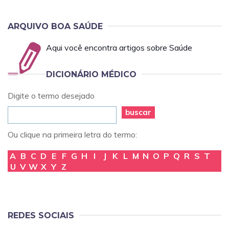
ARQUIVO BOA SAÚDE
Aqui você encontra artigos sobre Saúde
DICIONÁRIO MÉDICO
Digite o termo desejado
buscar
Ou clique na primeira letra do termo:
A
B
C
D
E
F
G
H
I
J
K
L
M
N
O
P
Q
R
S
T
U
V
W
X
Y
Z
REDES SOCIAIS