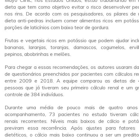
Mayo Clinic, nos Estados Unidos, estão trabalhando em
dieta que tem como objetivo evitar o risco desenvolver pe
nos rins. De acordo com os pesquisadores, os pilares de
dieta anti-pedras incluem comer alimentos ricos em potáss
porções de laticínios com baixo teor de gordura.
Frutas e vegetais ricos em potássio que podem ajudar inc
bananas, laranjas, toranjas, damascos, cogumelos, ervil
pepinos, abobrinhas e melões.
Para chegar a essas recomendações, os autores usaram d
de questionários preenchidos por pacientes com cálculos re
entre 2009 e 2018. A equipe comparou as dietas de
pessoas que já tiveram seu primeiro cálculo renal e um g
controle de 384 indivíduos.
Durante uma média de pouco mais de quatro anos
acompanhamento, 73 pacientes no estudo tiveram cálc
renais recorrentes. Níveis mais baixos de cálcio e potá
previram essa recorrência. Após ajustes para fatores
dietéticos, o cálcio mais baixo continuou a ser um predito