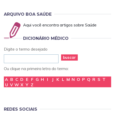
ARQUIVO BOA SAÚDE
Aqui você encontra artigos sobre Saúde
DICIONÁRIO MÉDICO
Digite o termo desejado
buscar
Ou clique na primeira letra do termo:
A
B
C
D
E
F
G
H
I
J
K
L
M
N
O
P
Q
R
S
T
U
V
W
X
Y
Z
REDES SOCIAIS