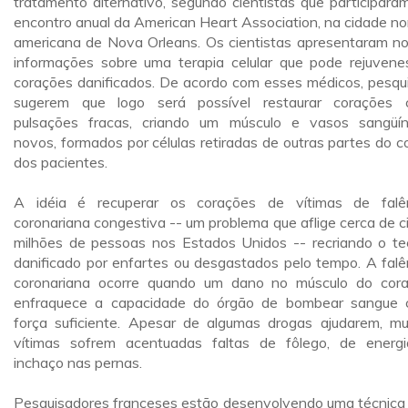
tratamento alternativo, segundo cientistas que participara
encontro anual da American Heart Association, na cidade no
americana de Nova Orleans. Os cientistas apresentaram n
informações sobre uma terapia celular que pode rejuvene
corações danificados. De acordo com esses médicos, pesqu
sugerem que logo será possível restaurar corações
pulsações fracas, criando um músculo e vasos sangüí
novos, formados por células retiradas de outras partes do c
dos pacientes.
A idéia é recuperar os corações de vítimas de falê
coronariana congestiva -- um problema que aflige cerca de c
milhões de pessoas nos Estados Unidos -- recriando o te
danificado por enfartes ou desgastados pelo tempo. A falê
coronariana ocorre quando um dano no músculo do cor
enfraquece a capacidade do órgão de bombear sangue
força suficiente. Apesar de algumas drogas ajudarem, mu
vítimas sofrem acentuadas faltas de fôlego, de energ
inchaço nas pernas.
Pesquisadores franceses estão desenvolvendo uma técnica