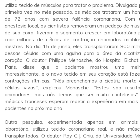
utiliza tecido de músculos para tratar o problema. Divulgado 
primeira vez no mês passado, os médicos trataram um h
de 72 anos com severa falência coronariana. Com 
anestesia local, os cientistas removeram um pedaço de mús
de sua coxa, fizeram o segmento crescer em laboratório 
criar milhões de células de contração chamadas miobla
mestres. No dia 15 de junho, eles transplantaram 800 mil
dessas células com uma agulha para a área da cicatri
coração. O doutor Philippe Menasche, do Hospital Bichat
Paris, disse que o paciente mostrou uma melh
impressionante, e o novo tecido em seu coração está faz
contrações rítmicas. "Nós preenchemos a cicatriz morta
células vivas", explicou Menasche. "Estes são result
animadores, mas nós temos que ser muito cautelosos"
médicos franceses esperam repetir a experiência em mais 
pacientes no próximo ano.
Outra pesquisa, experimentada apenas em animais
laboratório, utilizou tecido coronariano real, e não músc
transplantados. O doutor Ray C.J. Chiu, da Universidade McG