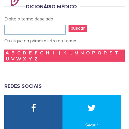
DICIONÁRIO MÉDICO
Digite o termo desejado
buscar
Ou clique na primeira letra do termo:
A
B
C
D
E
F
G
H
I
J
K
L
M
N
O
P
Q
R
S
T
U
V
W
X
Y
Z
REDES SOCIAIS
Seguir