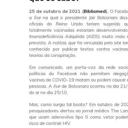
25 de outubro
de 2021 (
Bibliomed
).
O Facebo
a
live
na qual o presidente Jair Bolsonaro diss
oficiais do Reino Unido teriam sugerido 
totalmente vacinadas estariam desenvolvend
Imunodeficiência Adquirida (AIDS) muito mais 
previsto. A notícia, que foi vinculada pelo site 
conhecido por publicar textos contra vacina
teorias da conspiração.
Em comunicado, um porta-voz da rede socia
políticas do Facebook não permitem alega
vacinas de COVID-19 matam ou podem causar 
pessoas. A
live
de Bolsonaro ocorreu no dia 21/1
do ar no dia 25/10.
Mas, como surgiu tal boato? Em outubro de 20
pesquisadores alertou ao jornal médico The La
que usam adenovírus tipo 5 como vetor pode
risco de contrair HIV.