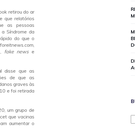
R
ok retirou do ar
M
e que relatórios
que as pessoas
o a Síndrome da
M
rápido do que o
B
beforeitnews.com,
D
s,
fake news
e
D
A
l disse que as
ções de que as
danos graves às
0 e foi retirada
B
20, um grupo de
ncet que vacinas
riam aumentar o