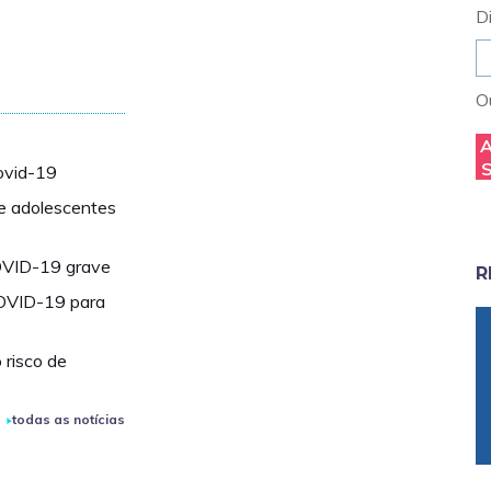
D
Ou
ovid-19
re adolescentes
COVID-19 grave
R
COVID-19 para
risco de
todas as notícias