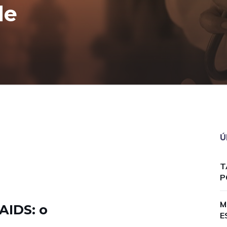
de
Ú
T
P
M
AIDS: o
E