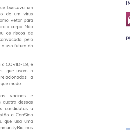
I
que buscava um
so de um vírus
como vetor para
ara o corpo. Não
u os riscos de
P
convocada pelo
 o uso futuro do
 o COVID-19, e
as, que usam o
elacionadas a
 que modo.
as vacinas e
 quatro dessas
as candidatas a
stão a CanSino
a, que usa uma
mmunityBio, nos