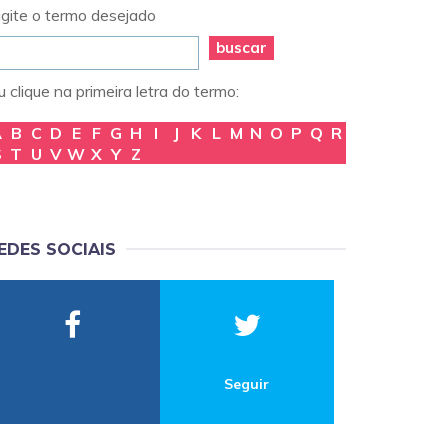
igite o termo desejado
buscar
 clique na primeira letra do termo:
A
B
C
D
E
F
G
H
I
J
K
L
M
N
O
P
Q
R
S
T
U
V
W
X
Y
Z
EDES SOCIAIS
Seguir