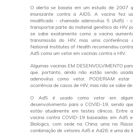
O alerta se baseia em um estudo de 2007 
imunizante contra a AIDS. A vacina fez u
modificado - chamado adenovírus 5 (Ad5) - 
transportar parte do material genético do HIV p
se sabe exatamente como a vacina aumento
transmissão do HIV, mas uma conferência 
National Institutes of Health recomendou contra
Ad5 como um vetor em vacinas contra o HIV.
Algumas vacinas EM DESENVOLVIMENTO para
que, portanto, ainda não estão sendo usad
adenovírus como vetor, PODERIAM estar r
ocorrência de casos de HIV, mas não se sabe de
O Ad5 é usado como vetor em algum
desenvolvimento para o COVID-19, sendo que
estão atualmente em testes clínicos. Entre 
vacina contra COVID-19 baseadas em Ad5 e
Biologics, com sede na China; uma na Rússi
combinação de vetores Ad5 e Ad26; e uma da I