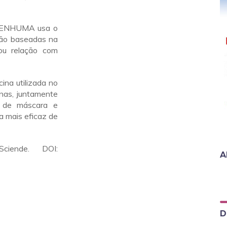
 NENHUMA usa o
são baseadas na
ou relação com
ina utilizada no
inas, juntamente
o de máscara e
a mais eficaz de
ciende. DOI:
A
D