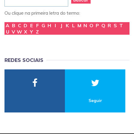
Ou clique na primeira letra do termo:
A
B
C
D
E
F
G
H
I
J
K
L
M
N
O
P
Q
R
S
T
U
V
W
X
Y
Z
REDES SOCIAIS
Seguir