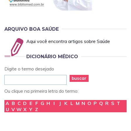
ARQUIVO BOA SAÚDE
Aqui você encontra artigos sobre Saúde
DICIONÁRIO MÉDICO
Digite o termo desejado
buscar
Ou clique na primeira letra do termo:
A
B
C
D
E
F
G
H
I
J
K
L
M
N
O
P
Q
R
S
T
U
V
W
X
Y
Z