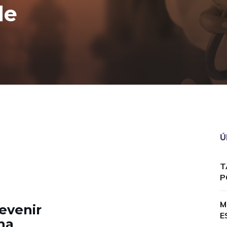
de
Ú
T
P
M
evenir
E
ma