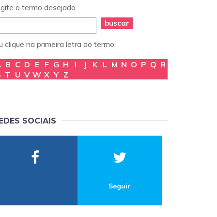
igite o termo desejado
buscar
 clique na primeira letra do termo:
A
B
C
D
E
F
G
H
I
J
K
L
M
N
O
P
Q
R
S
T
U
V
W
X
Y
Z
EDES SOCIAIS
Seguir