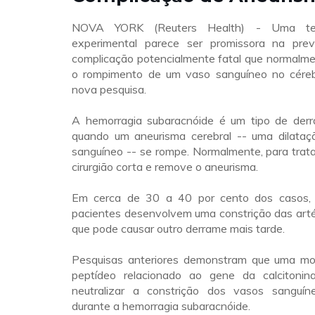
NOVA YORK (Reuters Health) - Uma ter
experimental parece ser promissora na pr
complicação potencialmente fatal que normalme
o rompimento de um vaso sanguíneo no céreb
nova pesquisa.
A hemorragia subaracnóide é um tipo de der
quando um aneurisma cerebral -- uma dilata
sanguíneo -- se rompe. Normalmente, para trat
cirurgião corta e remove o aneurisma.
Em cerca de 30 a 40 por cento dos casos, 
pacientes desenvolvem uma constrição das artér
que pode causar outro derrame mais tarde.
Pesquisas anteriores demonstram que uma mo
peptídeo relacionado ao gene da calcitoni
neutralizar a constrição dos vasos sanguín
durante a hemorragia subaracnóide.