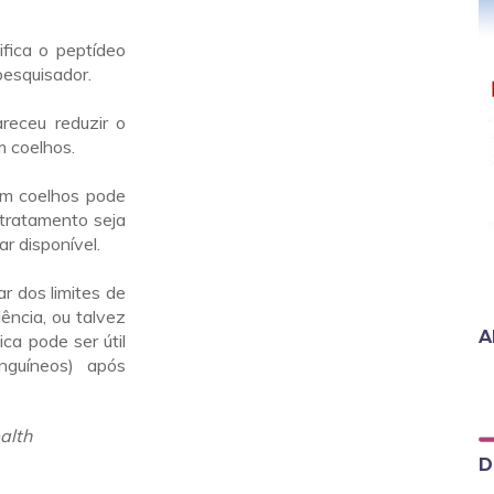
ifica o peptídeo
pesquisador.
receu reduzir o
m coelhos.
em coelhos pode
tratamento seja
ar disponível.
r dos limites de
ência, ou talvez
A
ica pode ser útil
nguíneos) após
alth
D