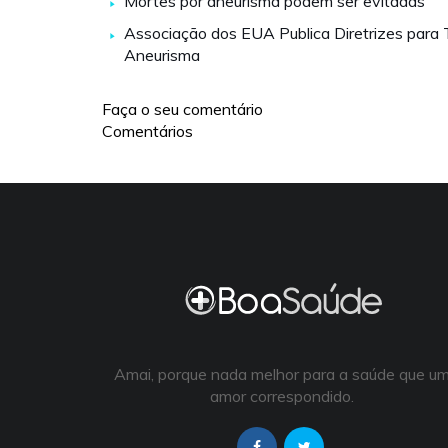
Mortes por aneurisma podem ser evitadas
Associação dos EUA Publica Diretrizes para 
Aneurisma
Faça o seu comentário
Comentários
Amai, porque nada melhor para a saúde que u
amor correspondido.