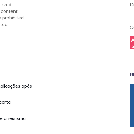
erved.
D
 content,
y prohibited
ted.
Ou
R
plicações após
aorta
de aneurisma