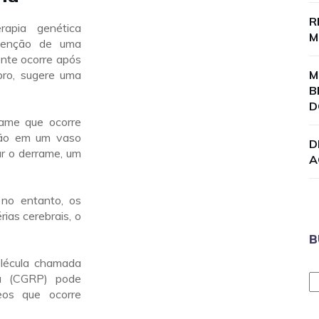
R
apia genética
M
evenção de uma
nte ocorre após
ro, sugere uma
M
B
D
rame que ocorre
ção em um vaso
D
ar o derrame, um
A
no entanto, os
ias cerebrais, o
B
lécula chamada
na (CGRP) pode
eos que ocorre