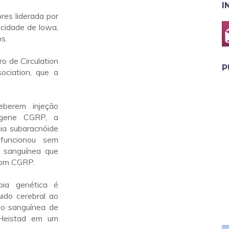
I
res liderada por
 cidade de Iowa,
s.
o de Circulation
P
ociation, que a
berem injeção
 gene CGRP, a
ia subaracnóide
 funcionou sem
 sanguínea que
com CGRP.
pia genética é
uido cerebral ao
ão sanguínea de
 Heistad em um