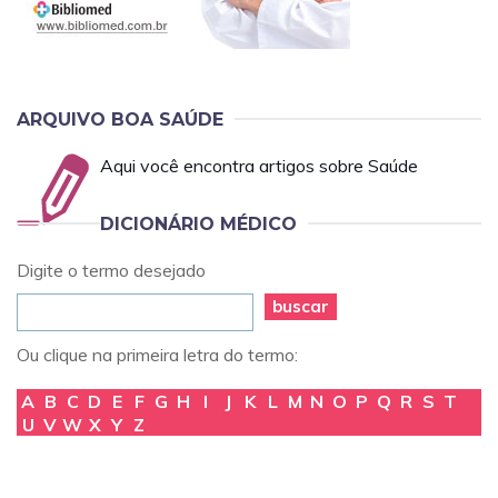
ARQUIVO BOA SAÚDE
Aqui você encontra artigos sobre Saúde
DICIONÁRIO MÉDICO
Digite o termo desejado
buscar
Ou clique na primeira letra do termo:
A
B
C
D
E
F
G
H
I
J
K
L
M
N
O
P
Q
R
S
T
U
V
W
X
Y
Z