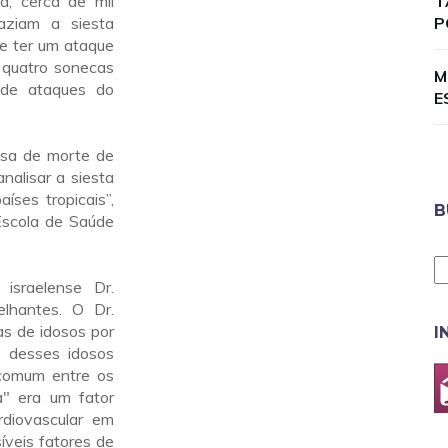
a, cerca de mil
T
aziam a siesta
P
e ter um ataque
 quatro sonecas
M
 de ataques do
E
usa de morte de
alisar a siesta
ses tropicais”,
B
Escola de Saúde
 israelense Dr.
lhantes. O Dr.
as de idosos por
I
 desses idosos
 comum entre os
a" era um fator
rdiovascular em
síveis fatores de