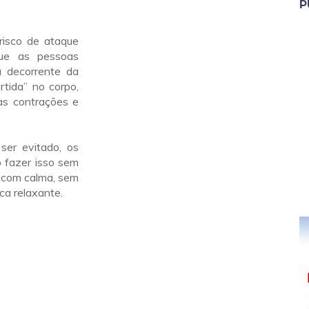
P
risco de ataque
que as pessoas
a decorrente da
rtida” no corpo,
as contrações e
ser evitado, os
 fazer isso sem
r com calma, sem
ca relaxante.