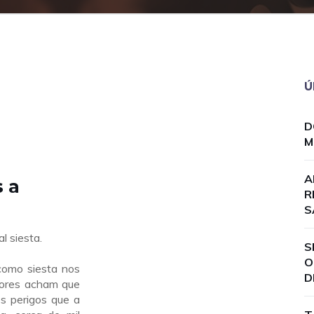
Ú
D
M
A
s a
R
S
l siesta.
S
O
como siesta nos
D
adores acham que
s perigos que a