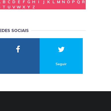
A
B
C
D
E
F
G
H
I
J
K
L
M
N
O
P
Q
R
S
T
U
V
W
X
Y
Z
EDES SOCIAIS
Seguir