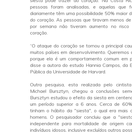
siesta pode trazer ao coração. Na Costa Ric
pessoas foram analisadas, e aquelas que f
diariamente têm uma possibilidade 50% maior d
do coração. As pessoas que tiravam menos de
por semana não tiveram aumento no risco
coração.
“O ataque do coração se tornou a principal ca
muitos países em desenvolvimento. Queremos an
porque ela é um comportamento comum em paí
disse a autora do estudo Hannia Campos, da 
Pública da Universidade de Harvard.
Outra pesquisa, esta realizada pelo cintista
Michael Bursztyn, chegou a conclusões seme
Bursztyn estudou o efeito da siesta em centen
um período superior a 6 anos. Cerca de 60%
tinham o hábito da "siesta", o qual era mais
homens. O pesquisador concluiu que a "siest
independente para mortalidade de origem ca
indivíduos idosos, inclusive excluídos outros pos