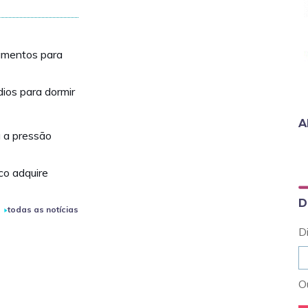
amentos para
os para dormir
A
 a pressão
co adquire
D
todas as notícias
D
Ou