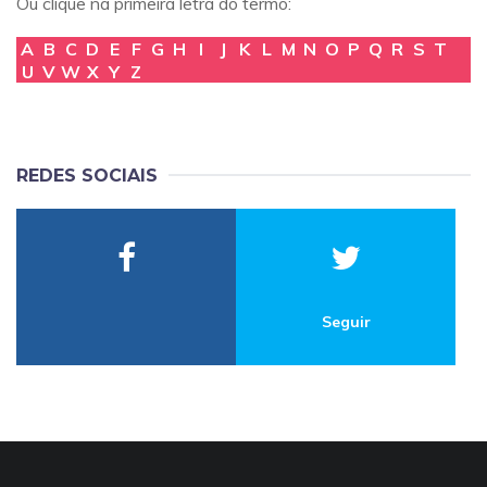
Ou clique na primeira letra do termo:
A
B
C
D
E
F
G
H
I
J
K
L
M
N
O
P
Q
R
S
T
U
V
W
X
Y
Z
REDES SOCIAIS
Seguir