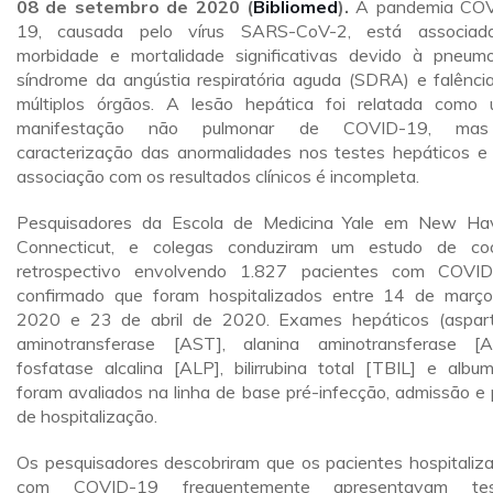
08 de setembro de 2020 (
Bibliomed
).
A pandemia COV
19, causada pelo vírus SARS-CoV-2, está associad
morbidade e mortalidade significativas devido à pneumo
síndrome da angústia respiratória aguda (SDRA) e falênci
múltiplos órgãos. A lesão hepática foi relatada como
manifestação não pulmonar de COVID-19, ma
caracterização das anormalidades nos testes hepáticos e
associação com os resultados clínicos é incompleta.
Pesquisadores da Escola de Medicina Yale em New Ha
Connecticut, e colegas conduziram um estudo de co
retrospectivo envolvendo 1.827 pacientes com COVI
confirmado que foram hospitalizados entre 14 de març
2020 e 23 de abril de 2020. Exames hepáticos (aspar
aminotransferase [AST], alanina aminotransferase [A
fosfatase alcalina [ALP], bilirrubina total [TBIL] e album
foram avaliados na linha de base pré-infecção, admissão e 
de hospitalização.
Os pesquisadores descobriram que os pacientes hospitaliz
com COVID-19 frequentemente apresentavam tes