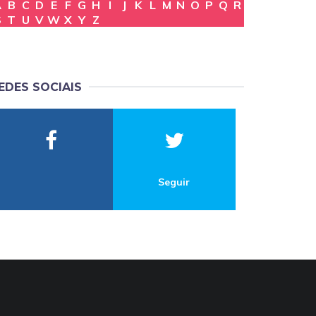
A
B
C
D
E
F
G
H
I
J
K
L
M
N
O
P
Q
R
S
T
U
V
W
X
Y
Z
EDES SOCIAIS
Seguir