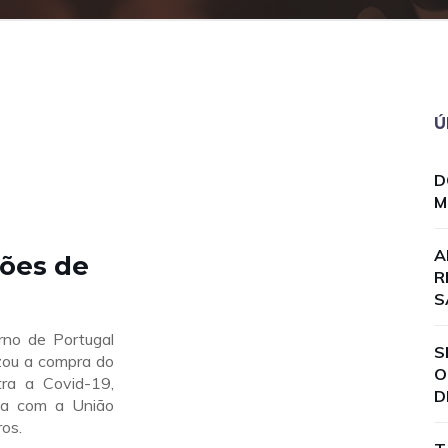
Ú
D
M
A
hões de
R
S
no de Portugal
S
izou a compra do
O
tra a Covid-19,
D
ta com a União
os.