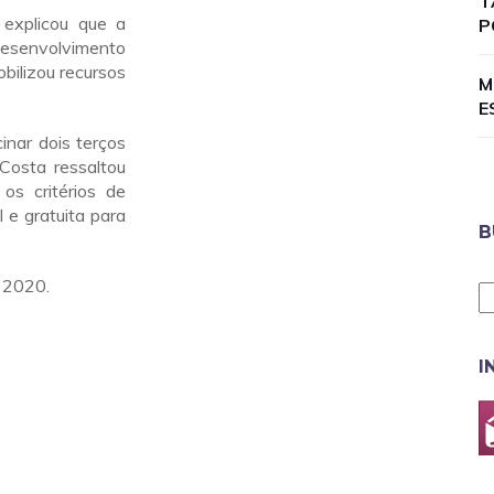
T
 explicou que a
P
desenvolvimento
obilizou recursos
M
E
inar dois terços
 Costa ressaltou
os critérios de
 e gratuita para
B
 2020.
I