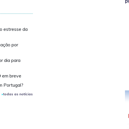
P
 o estresse da
nação por
r dia para
9 em breve
m Portugal?
todas as notícias