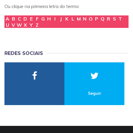
Ou clique na primeira letra do termo:
A
B
C
D
E
F
G
H
I
J
K
L
M
N
O
P
Q
R
S
T
U
V
W
X
Y
Z
REDES SOCIAIS
Seguir