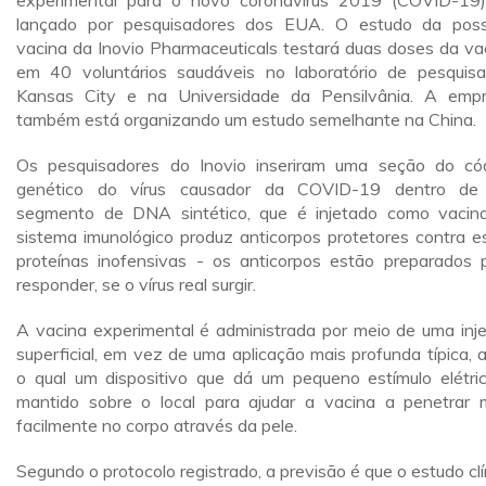
experimental para o novo coronavírus 2019 (COVID-19)
lançado por pesquisadores dos EUA. O estudo da poss
vacina da Inovio Pharmaceuticals testará duas doses da va
em 40 voluntários saudáveis no laboratório de pesquis
Kansas City e na Universidade da Pensilvânia. A emp
também está organizando um estudo semelhante na China.
Os pesquisadores do Inovio inseriram uma seção do có
genético do vírus causador da COVID-19 dentro de
segmento de DNA sintético, que é injetado como vacin
sistema imunológico produz anticorpos protetores contra e
proteínas inofensivas - os anticorpos estão preparados 
responder, se o vírus real surgir.
A vacina experimental é administrada por meio de uma inj
superficial, em vez de uma aplicação mais profunda típica, 
o qual um dispositivo que dá um pequeno estímulo elétri
mantido sobre o local para ajudar a vacina a penetrar 
facilmente no corpo através da pele.
Segundo o protocolo registrado, a previsão é que o estudo clí