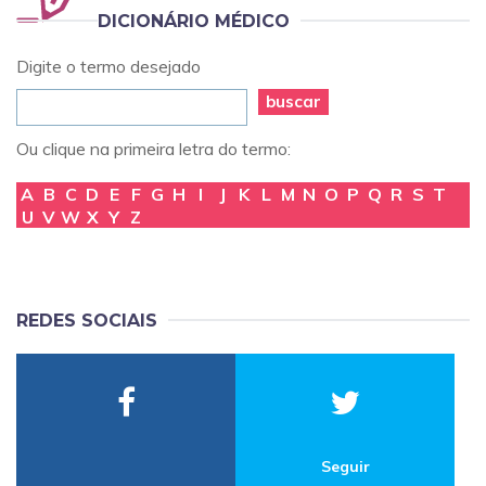
DICIONÁRIO MÉDICO
Digite o termo desejado
buscar
Ou clique na primeira letra do termo:
A
B
C
D
E
F
G
H
I
J
K
L
M
N
O
P
Q
R
S
T
U
V
W
X
Y
Z
REDES SOCIAIS
Seguir