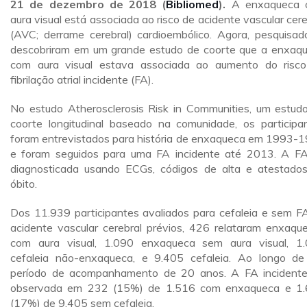
21 de dezembro de 2018 (
Bibliomed
).
A enxaqueca 
aura visual está associada ao risco de acidente vascular cere
(AVC; derrame cerebral) cardioembólico. Agora, pesquisad
descobriram em um grande estudo de coorte que a enxaq
com aura visual estava associada ao aumento do risc
fibrilação atrial incidente (FA).
No estudo Atherosclerosis Risk in Communities, um estud
coorte longitudinal baseado na comunidade, os participa
foram entrevistados para história de enxaqueca em 1993-
e foram seguidos para uma FA incidente até 2013. A FA
diagnosticada usando ECGs, códigos de alta e atestado
óbito.
Dos 11.939 participantes avaliados para cefaleia e sem F
acidente vascular cerebral prévios, 426 relataram enxaqu
com aura visual, 1.090 enxaqueca sem aura visual, 1
cefaleia não-enxaqueca, e 9.405 cefaleia. Ao longo d
período de acompanhamento de 20 anos. A FA incidente
observada em 232 (15%) de 1.516 com enxaqueca e 1
(17%) de 9.405 sem cefaleia.