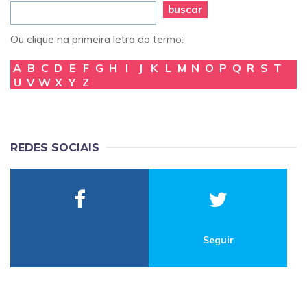
buscar
Ou clique na primeira letra do termo:
A
B
C
D
E
F
G
H
I
J
K
L
M
N
O
P
Q
R
S
T
U
V
W
X
Y
Z
REDES SOCIAIS
Seguir