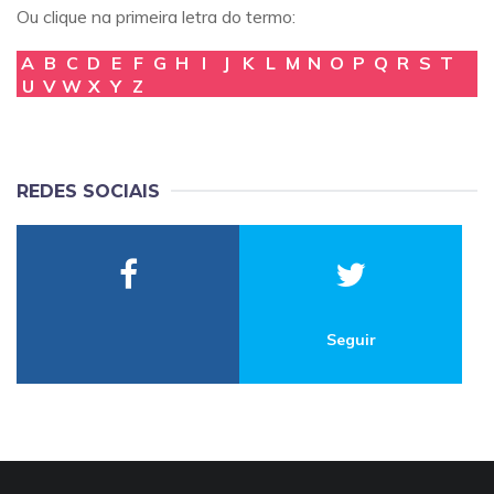
Ou clique na primeira letra do termo:
A
B
C
D
E
F
G
H
I
J
K
L
M
N
O
P
Q
R
S
T
U
V
W
X
Y
Z
REDES SOCIAIS
Seguir