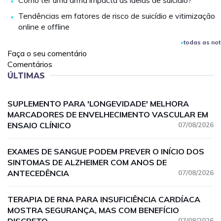
Como ter uma arma impacta as ideias de suicídio?
Tendências em fatores de risco de suicídio e vitimização
online e offline
todas as not
Faça o seu comentário
Comentários
ÚLTIMAS
SUPLEMENTO PARA 'LONGEVIDADE' MELHORA
MARCADORES DE ENVELHECIMENTO VASCULAR EM
ENSAIO CLÍNICO
07/08/2026
EXAMES DE SANGUE PODEM PREVER O INÍCIO DOS
SINTOMAS DE ALZHEIMER COM ANOS DE
ANTECEDÊNCIA
07/08/2026
TERAPIA DE RNA PARA INSUFICIÊNCIA CARDÍACA
MOSTRA SEGURANÇA, MAS COM BENEFÍCIO
07/08/2026