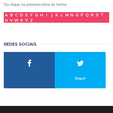
Ou clique na primeira letra do termo:
A
B
C
D
E
F
G
H
I
J
K
L
M
N
O
P
Q
R
S
T
U
V
W
X
Y
Z
REDES SOCIAIS
Seguir