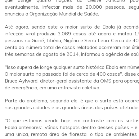
que atinge quatro nações do Oeste Africano poder
eventualmente, infectar mais de 20.000 pessoas, seg
anunciou a Organização Mundial de Saúde.
Até agora, sendo este o maior surto de Ebola já ocorrid
infecção viral produziu 3.069 casos até agora e matou 1
pessoas na Guiné, Libéria, Nigéria e Serra Leoa. Cerca de 40
cento do número total de casos relatados ocorreram nas últ
três semanas de agosto de 2014, informou a agência de saú
"Isso supera de longe qualquer surto histórico Ebola em núme
O maior surto no passado foi de cerca de 400 casos", disse o
Bruce Aylward, diretor-geral assistente da OMS para opera
de emergência, em uma entrevista coletiva.
Parte do problema, segundo ele, é que o surto está ocorr
nas grandes cidades e as grandes áreas dos países afetados
"O que estamos vendo hoje, em contraste com os surto
Ebola anteriores:. Vários hotspots dentro desses países - e
uma única, remota área de floresta, o tipo de ambientes