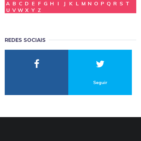
A
B
C
D
E
F
G
H
I
J
K
L
M
N
O
P
Q
R
S
T
U
V
W
X
Y
Z
REDES SOCIAIS
Seguir