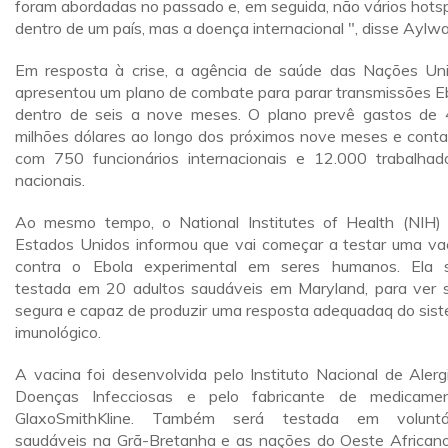
foram abordadas no passado e, em seguida, não vários hots
dentro de um país, mas a doença internacional ", disse Aylwa
Em resposta à crise, a agência de saúde das Nações Un
apresentou um plano de combate para parar transmissões E
dentro de seis a nove meses. O plano prevê gastos de
milhões dólares ao longo dos próximos nove meses e cont
com 750 funcionários internacionais e 12.000 trabalhad
nacionais.
Ao mesmo tempo, o National Institutes of Health (NIH)
Estados Unidos informou que vai começar a testar uma va
contra o Ebola experimental em seres humanos. Ela 
testada em 20 adultos saudáveis ​​em Maryland, para ver 
segura e capaz de produzir uma resposta adequadaq do sis
imunológico.
A vacina foi desenvolvida pelo Instituto Nacional de Alerg
Doenças Infecciosas e pelo fabricante de medicame
GlaxoSmithKline. Também será testada em voluntár
saudáveis ​​na Grã-Bretanha e as nações do Oeste African