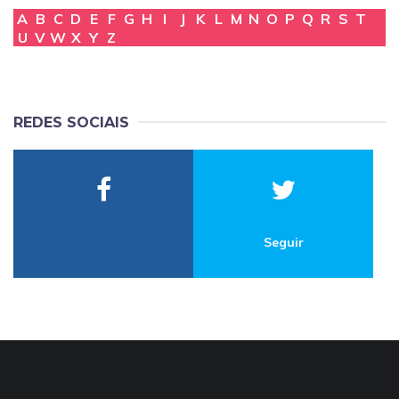
A
B
C
D
E
F
G
H
I
J
K
L
M
N
O
P
Q
R
S
T
U
V
W
X
Y
Z
REDES SOCIAIS
Seguir